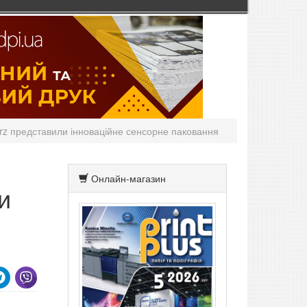
urz представили інноваційне сенсорне паковання
Онлайн-магазин
и