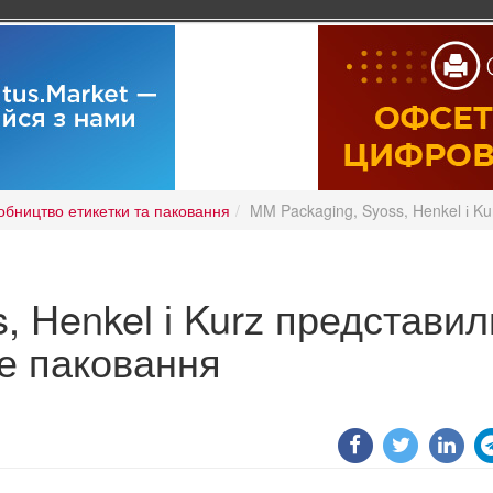
обництво етикетки та паковання
MM Packaging, Syoss, Henkel і K
, Henkel і Kurz представил
не паковання