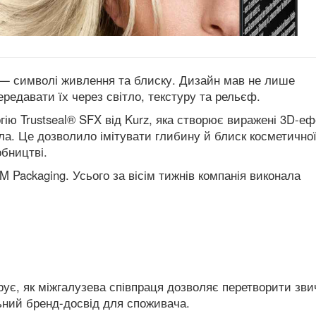
ї — символі живлення та блиску. Дизайн мав не лише
редавати їх через світло, текстуру та рельєф.
огію
Trustseal
® SFX від
Kurz
, яка створює виражені 3D-еф
ла. Це дозволило імітувати глибину й блиск косметичної
бництві.
 Packaging. Усього за вісім тижнів компанія виконала
рує, як міжгалузева співпраця дозволяє перетворити зв
ьний бренд-досвід для споживача.