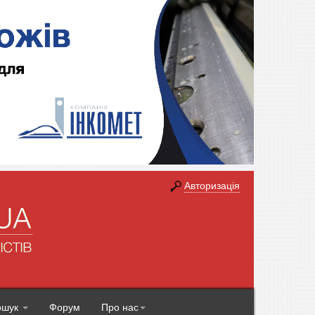
Авторизація
ошук
Форум
Про нас