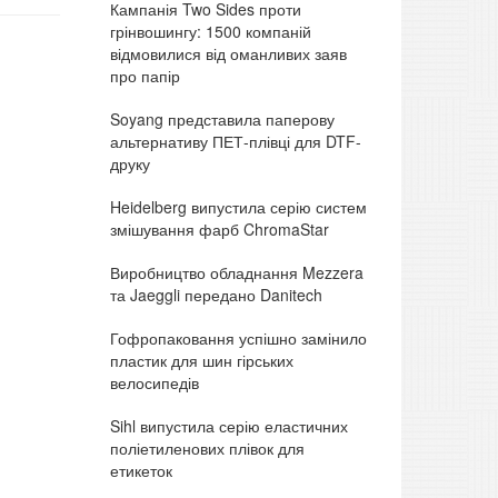
Кампанія Two Sides проти
грінвошингу: 1500 компаній
відмовилися від оманливих заяв
про папір
Soyang представила паперову
альтернативу ПЕТ-плівці для DTF-
друку
Heidelberg випустила серію систем
змішування фарб ChromaStar
Виробництво обладнання Mezzera
та Jaeggli передано Danitech
Гофропаковання успішно замінило
пластик для шин гірських
велосипедів
Sihl випустила серію еластичних
поліетиленових плівок для
етикеток