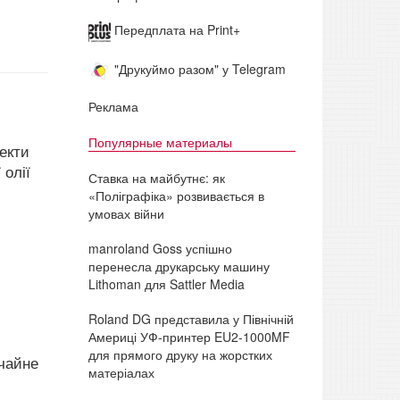
Передплата на Print+
"Друкуймо разом" у Telegram
Реклама
Популярные материалы
екти
 олії
Ставка на майбутнє: як
«Поліграфіка» розвивається в
умовах війни
manroland Goss успішно
перенесла друкарську машину
Lithoman для Sattler Media
Roland DG представила у Північній
Америці УФ-принтер EU2-1000MF
для прямого друку на жорстких
ичайне
матеріалах