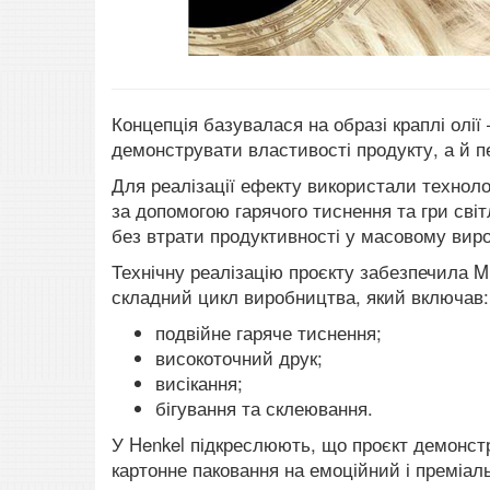
Концепція базувалася на образі краплі олі
демонструвати властивості продукту, а й пе
Для реалізації ефекту використали технол
за допомогою гарячого тиснення та гри світ
без втрати продуктивності у масовому виро
Технічну реалізацію проєкту забезпечила MM
складний цикл виробництва, який включав:
подвійне гаряче тиснення;
високоточний друк;
висікання;
бігування та склеювання.
У Henkel підкреслюють, що проєкт демонст
картонне паковання на емоційний і преміал