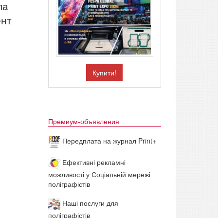
ла
ент
Купити!
Премиум-объявления
Передплата на журнал Print+
Ефективні рекламні
можливості у Соціальній мережі
поліграфістів
Наші послуги для
поліграфістів