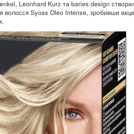
nkel, Leonhard Kurz та baries design створи
 волосся Syoss Oleo Intense, зробивши акц
х.