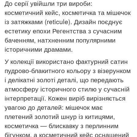
До серії увійшли три вироби:
косметичний кейс, косметичка та мішечок
із затяжками (reticule). Дизайн поєднує
естетику епохи Регентства з сучасним
баченням, натхненним популярними
історичними драмами.
У колекції використано фактурний сатин
пудрово-блакитного кольору з візерунком
і делікатні золоті деталі, що передають
атмосферу історичного стилю у сучасній
інтерпретації. Кожен виріб вирізняється
увагою до деталей: мішечок має
плетений золотий шнур із китицями,
косметичка — блискавку з перлинним
бігунком, а косметичний кейс оснащений