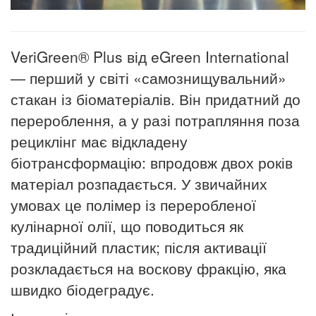
VeriGreen® Plus від eGreen International
— перший у світі «самознищувальний»
стакан із біоматеріалів. Він придатний до
перероблення, а у разі потрапляння поза
рециклінг має відкладену
біотрансформацію: впродовж двох років
матеріал розпадається. У звичайних
умовах це полімер із переробленої
кулінарної олії, що поводиться як
традиційний пластик; після активації
розкладається на воскову фракцію, яка
швидко біодеградує.