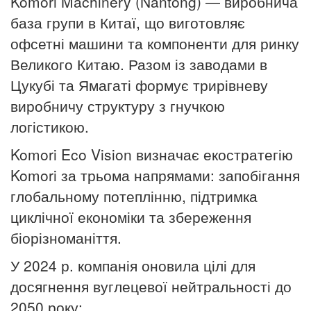
Komori Machinery (Nantong) — виробнича
база групи в Китаї, що виготовляє
офсетні машини та компоненти для ринку
Великого Китаю. Разом із заводами в
Цукубі та Ямагаті формує трирівневу
виробничу структуру з гнучкою
логістикою.
Komori Eco Vision визначає екостратегію
Komori за трьома напрямами: запобігання
глобальному потеплінню, підтримка
циклічної економіки та збереження
біорізноманіття.
У 2024 р. компанія оновила цілі для
досягнення вуглецевої нейтральності до
2050 року: