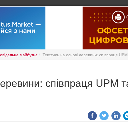
повідальне майбутнє
Текстиль на основі деревини: співпраця UPM
деревини: співпраця UPM т