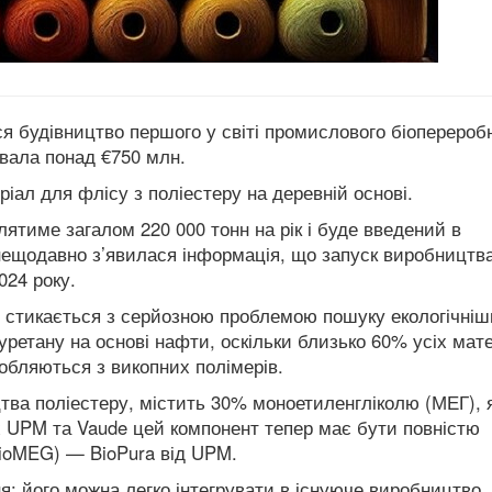
ся будівництво першого у світі промислового біоперероб
вала понад €750 млн.
ал для флісу з поліестеру на деревній основі.
ятиме загалом 220 000 тонн на рік і буде введений в
нещодавно з’явилася інформація, що запуск виробництва
024 року.
зі стикається з серйозною проблемою пошуку екологічні
уретану на основі нафти, оскільки близько 60% усіх мате
обляються з викопних полімерів.
ва поліестеру, містить 30% моноетиленгліколю (МЕГ), 
 UPM та Vaude цей компонент тепер має бути повністю
ioMEG) — BioPura від UPM.
: його можна легко інтегрувати в існуюче виробництво