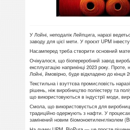
У Лойні, неподалік Лейпцига, наразі ведеть
заводу для цієї мети.
У проєкт UPM інвесту
Насамперед треба створити основний матері
Очікуалося, що біопереробний завод виробл
експлуатацію наприкінці 2023 року.
Проте, 
Лойні, ймовірно, буде відкладено до кінця 2
Текстильна і взуттєва промисловість нара
рішень, ніж виробництво поліестеру та полі
що використовуються в індустрії моди, вир
Смола, що використовується для виробницт
традиційно одержують з нафти.
У процесах
замінений новим біомоноетиленгліколем (B
На думку UPM, BioPura — це просте рішення