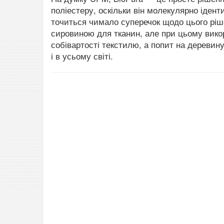
поліестеру, оскільки він молекулярно ідент
точиться чимало суперечок щодо цього ріш
сировиною для тканин, але при цьому вико
собівартості текстилю, а попит на деревин
і в усьому світі.