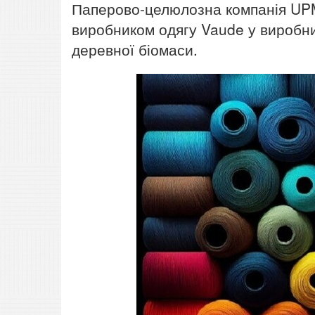
Паперово-целюлозна компанія UPM
виробником одягу Vaude у виробниц
деревної біомаси.