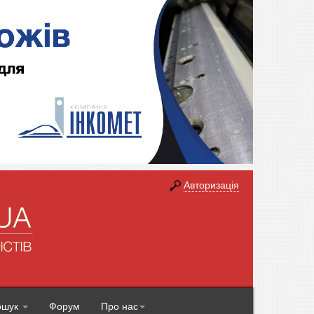
Авторизація
ошук
Форум
Про нас