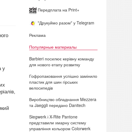
Передплата на Print+
"Друкуймо разом" у Telegram
ного
Реклама
Популярные материалы
Barbieri посилює керівну команду
для нового етапу розвитку
 у
Гофропаковання успішно замінило
пластик для шин гірських
ших
велосипедів
ріалів,
Виробництво обладнання Mezzera
та Jaeggli передано Danitech
який
Siegwerk і X-Rite Pantone
представили хмарну систему
управління кольором Colorwerk