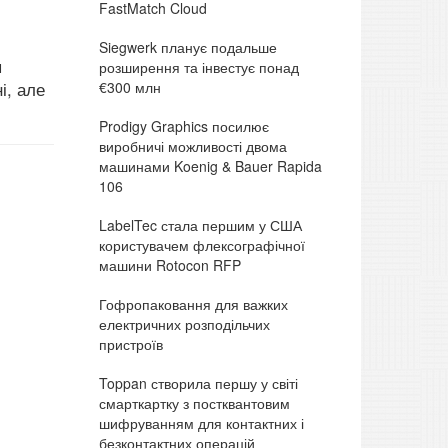
FastMatch Cloud
Siegwerk планує подальше
я
розширення та інвестує понад
€300 млн
і, але
Prodigy Graphics посилює
виробничі можливості двома
машинами Koenig & Bauer Rapida
106
LabelTec стала першим у США
користувачем флексографічної
машини Rotocon RFP
Гофропаковання для важких
електричних розподільчих
пристроїв
Toppan створила першу у світі
смарткартку з постквантовим
шифруванням для контактних і
безконтактних операцій