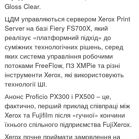
Gloss Clear.
ЦДМ управляються сервером Xerox Print
Server на базі Fiery FS700X, який
реалізує «платформний підхід» до
суміжних технологічних рішень, серед
яких система управління робочими
потоками FreeFlow, ПЗ XMPie та різні
інструменти Xerox, які використовують
технології ШІ.
Анонс Proficio PX300 і PX500 – це,
фактично, перший приклад співпраці між
Xerox та Fujifilm після «гучної» кончини
їхнього спільного підприємства FujiXerox.
Xerox почне приймати замовлення на