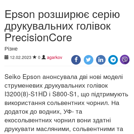
Epson розширює серію
друкувальних голівок
PrecisionCore
Різне
12.02.2023
0
agarkov
Seiko Epson анонсувала дві нові моделі
струменевих друкувальних голівок
I3200(8)-S1HD і S800-S1, що підтримують
використання сольвентних чорнил. На
додаток до водних, УФ- та
екосольвентних чорнил вони здатні
друкувати масляними, сольвентними та