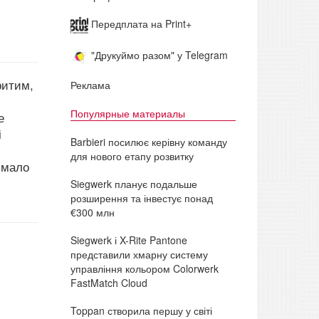
Передплата на Print+
"Друкуймо разом" у Telegram
ритим,
Реклама
Популярные материалы
е
і
Barbieri посилює керівну команду
для нового етапу розвитку
 мало
Siegwerk планує подальше
розширення та інвестує понад
€300 млн
Siegwerk і X-Rite Pantone
представили хмарну систему
управління кольором Colorwerk
FastMatch Cloud
Toppan створила першу у світі