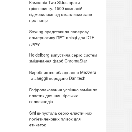
Кампанія Two Sides проти
грінвошингу: 1500 компаній
відмовилися від оманливих заяв
про папір
Soyang представила паперову
альтернативу ПЕТ-плівці для DTF-
друку
Heidelberg випустила серію систем
змішування фарб ChromaStar
Виробництво обладнання Mezzera
та Jaeggli передано Danitech
Гофропаковання успішно замінило
пластик для шин гірських
велосипедів
Sihl випустила серію еластичних
поліетиленових плівок для
етикеток