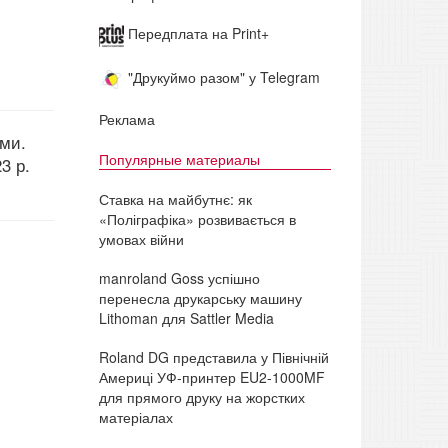
Передплата на Print+
"Друкуймо разом" у Telegram
Реклама
ами.
Популярные материалы
3 р.
Ставка на майбутнє: як
«Поліграфіка» розвивається в
умовах війни
manroland Goss успішно
перенесла друкарську машину
Lithoman для Sattler Media
Roland DG представила у Північній
Америці УФ-принтер EU2-1000MF
для прямого друку на жорстких
матеріалах