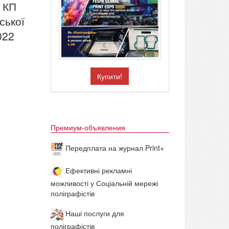
и КП
ської
022
Купити!
Премиум-объявления
Передплата на журнал Print+
Ефективні рекламні
можливості у Соціальній мережі
поліграфістів
Наші послуги для
поліграфістів