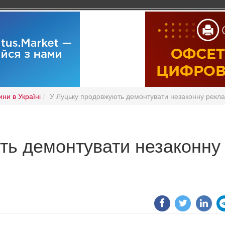
ни в Україні
У Луцьку продовжують демонтувати незаконну рекл
ть демонтувати незаконну