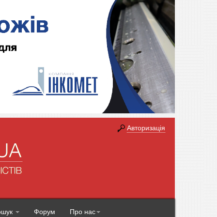
Авторизація
ошук
Форум
Про нас