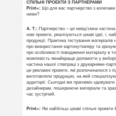
СПІЛЬНІ ПРОЕКТИ З ПАРТНЕРАМИ
Print+:
Що для вас партнерство з колегами 
ними?
А. Т.:
Партнерство – це невід’ємна частина
нові проекти, реалізуються цікаві ідеї, і, 
продукції. Практика тестування матеріалів 
про використання картону/паперу та зрозум
про особливості поводження матеріалу в то
можливість якнайкраще допомогти у виборі 
частина нашої співпраці з друкарнями-пар
це рекламні проекти, які розпочиналися з п
виготовляли продукцію, на якій спеціалізую
аудиторії. Сьогодні ми прагнемо здивувати 
дизайнерам, поширюючи матеріали та зразки
час зустрічей.
Print+:
Які найбільш цікаві спільні проекти