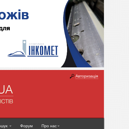
Авторизація
ошук
Форум
Про нас