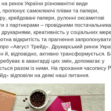
на ринок України різноманітні види
 пропонує самоклеючі плівки та папери,
ру, крейдовані папери, рулонні оксамитові
екти з партнерами – провідними постачальник
друкарнями, креативність у соціальних мер
лютна відкритість та прагнення запропонуват
е про «Август Трейд». Друкарський ринок Укра
н й, відповідно, активно трансформується. Б
ребуває в авангарді цих змін, допомагає у
ється разом із ними. На прохання часопису Pr
йд» відповіли на деякі наші питання.