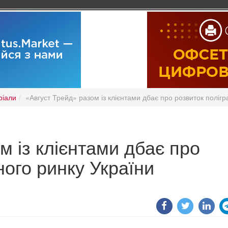
ріали
«Август Трейд» разом із клієнтами дбає про розвиток полігр
м із клієнтами дбає про
ного ринку України