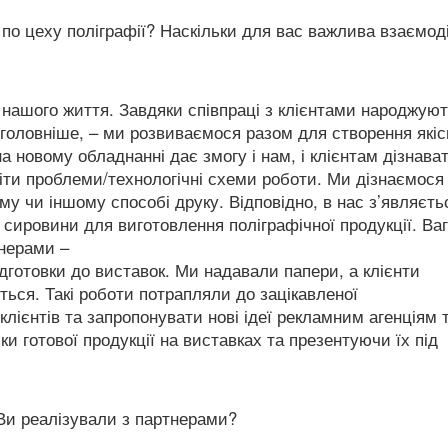
по цеху поліграфії? Наскільки для вас важлива взаємоді
 нашого життя. Завдяки співпраці з клієнтами народжую
найголовніше, – ми розвиваємося разом для створення якіс
на новому обладнанні дає змогу і нам, і клієнтам дізнава
іти проблеми/технологічні схеми роботи. Ми дізнаємося
му чи іншому способі друку. Відповідно, в нас з’являєть
сировини для виготовлення поліграфічної продукції. Ва
тнерами –
ідготовки до виставок. Ми надавали папери, а клієнти
ться. Такі роботи потрапляли до зацікавленої
клієнтів та запропонувати нові ідеї рекламним агенціям 
 готової продукції на виставках та презентуючи їх під
 Ви реалізували з партнерами?