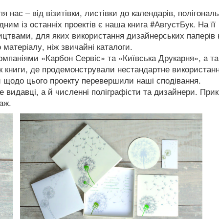
я нас – від візитівки, листівки до календарів, полігонал
ним із останніх проектів є наша книга #АвгустБук. На її
ицтвами, для яких використання дизайнерських паперів 
матеріалу, ніж звичайні каталоги.
паніями «Карбон Сервіс» та «Київська Друкарня», а т
к книги, де продемонстрували нестандартне використан
и щодо цього проекту перевершили наші сподівання.
е видавці, а й численні поліграфісти та дизайнери. При
раж.