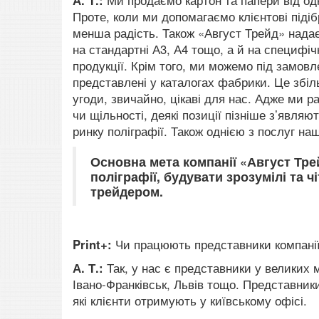
А. Т.:
Ми продаємо картон та папери від одн
Проте, коли ми допомагаємо клієнтові підіб
менша радість. Також «Август Трейд» надає
на стандартні А3, А4 тощо, а й на специфі
продукції. Крім того, ми можемо під замовле
представлені у каталогах фабрики. Це збіль
угоди, звичайно, цікаві для нас. Адже ми р
чи щільності, деякі позиції пізніше з’являю
ринку поліграфії. Також однією з послуг на
Основна мета компанії «Август Тре
поліграфії, будувати зрозумілі та ч
трейдером.
Print+:
Чи працюють представники компанії 
А. Т.:
Так, у нас є представники у великих м
Івано-Франківськ, Львів тощо. Представник
які клієнти отримують у київському офісі.