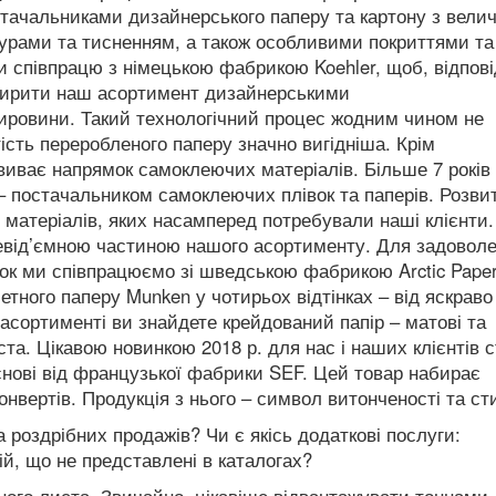
стачальниками дизайнерського паперу та картону з вели
урами та тисненням, а також особливими покриттями та
и співпрацю з німецькою фабрикою Koehler, щоб, відпов
зширити наш асортимент дизайнерськими
ировини. Такий технологічний процес жодним чином не
ість переробленого паперу значно вигідніша. Крім
виває напрямок самоклеючих матеріалів. Більше 7 років
– постачальником самоклеючих плівок та паперів. Розви
 матеріалів, яких насамперед потребували наші клієнти.
 невід’ємною частиною нашого асортименту. Для задовол
ок ми співпрацюємо зі шведською фабрикою Arctic Paper
тного паперу Munken у чотирьох відтінках – від яскраво
 асортименті ви знайдете крейдований папір – матові та
та. Цікавою новинкою 2018 р. для нас і наших клієнтів 
снові від французької фабрики SEF. Цей товар набирає
онвертів. Продукція з нього – символ витонченості та ст
 роздрібних продажів? Чи є якісь додаткові послуги:
ій, що не представлені в каталогах?