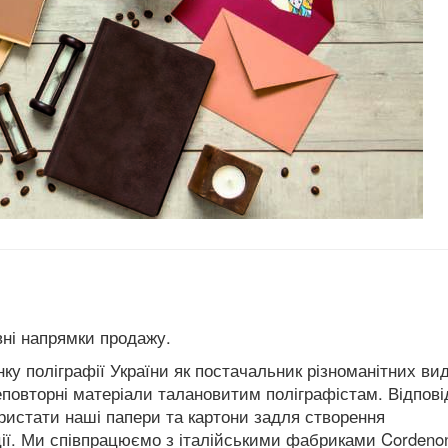
вні напрямки продажу.
ку поліграфії України як постачальник різноманітних вид
еповторні матеріали талановитим поліграфістам. Відпові
ристати наші папери та картони задля створення
кції. Ми співпрацюємо з італійськими фабриками Cordeno