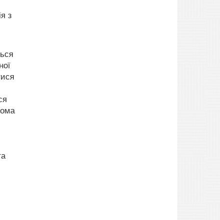
я з
ться
ної
тися
ся
гома
та