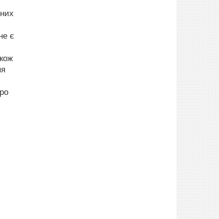
ьних
не є
акож
ня
кро