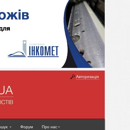
Авторизація
ошук
Форум
Про нас