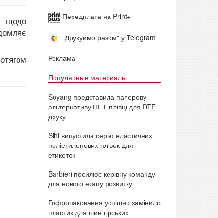
Передплата на Print+
я щодо
домляє
"Друкуймо разом" у Telegram
Реклама
ротягом
Популярные материалы
Soyang представила паперову
альтернативу ПЕТ-плівці для DTF-
друку
Sihl випустила серію еластичних
поліетиленових плівок для
етикеток
Barbieri посилює керівну команду
для нового етапу розвитку
Гофропаковання успішно замінило
пластик для шин гірських