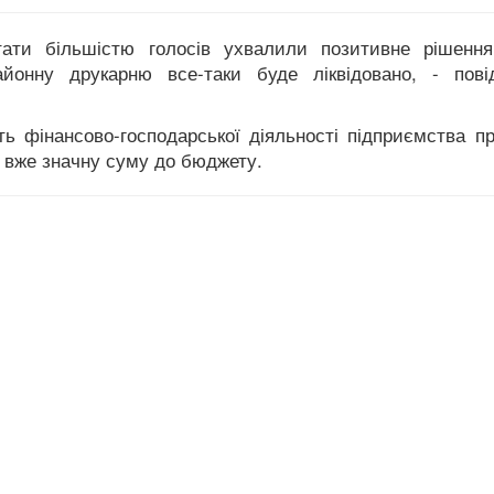
утати більшістю голосів ухвалили позитивне рішенн
айонну друкарню все-таки буде ліквідовано, - пові
ть фінансово-господарської діяльності підприємства п
а вже значну суму до бюджету.