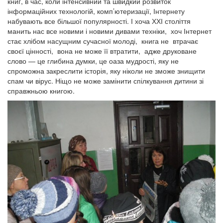
книг, в час, коли інтенсивний та швидкий розвиток
інформаційних технологій, комп’ютеризації, Інтернету
набувають все більшої популярності. І хоча ХХІ століття
манить нас все новими і новими дивами техніки, хоч Інтернет
стає хлібом насущним сучасної молоді, книга не втрачає
своєї цінності, вона не може її втратити, адже друковане
слово — це глибина думки, це оаза мудрості, яку не
спроможна закреслити історія, яку ніколи не зможе знищити
спам чи вірус. Ніщо не може замінити спілкування дитини зі
справжньою книгою.