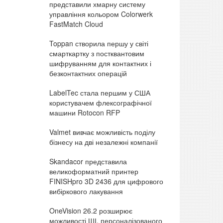
представили хмарну систему
управління кольором Colorwerk
FastMatch Cloud
Toppan створила першу у світі
смарткартку з постквантовим
шифруванням для контактних і
безконтактних операцій
LabelTec стала першим у США
користувачем флексографічної
машини Rotocon RFP
Valmet вивчає можливість поділу
бізнесу на дві незалежні компанії
Skandacor представила
великоформатний принтер
FINISHpro 3D 2436 для цифрового
вибіркового лакування
OneVision 26.2 розширює
можливості ШІ, персоналізованого