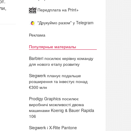
от.
ли,
Передплата на Print+
"Друкуймо разом" у Telegram
Реклама
Популярные материалы
Barbieri посилює керівну команду
для нового етапу розвитку
Siegwerk планує подальше
розширення та інвестує понад
€300 млн
Prodigy Graphics посилює
виробничі можливості двома
машинами Koenig & Bauer Rapida
106
Siegwerk і X-Rite Pantone