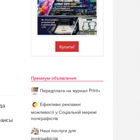
Купити!
Премиум-объявления
Передплата на журнал Print+
Ефективні рекламні
да
можливості у Соціальній мережі
поліграфістів
юансы
Наші послуги для
поліграфістів