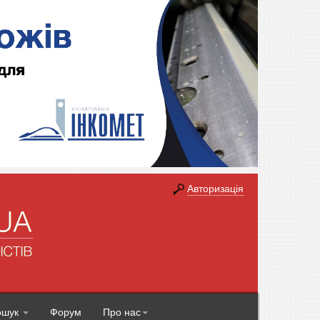
Авторизація
ошук
Форум
Про нас