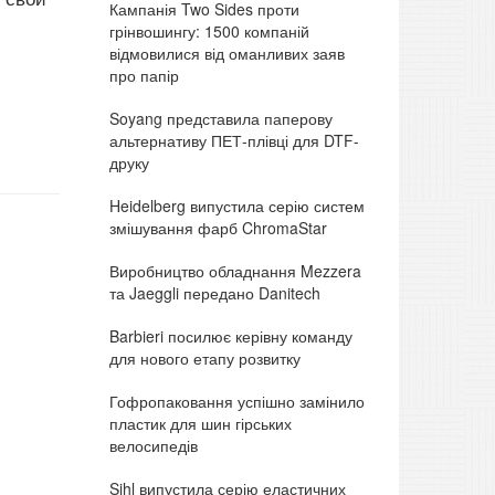
Кампанія Two Sides проти
грінвошингу: 1500 компаній
відмовилися від оманливих заяв
про папір
Soyang представила паперову
альтернативу ПЕТ-плівці для DTF-
друку
Heidelberg випустила серію систем
змішування фарб ChromaStar
Виробництво обладнання Mezzera
та Jaeggli передано Danitech
Barbieri посилює керівну команду
для нового етапу розвитку
Гофропаковання успішно замінило
пластик для шин гірських
велосипедів
Sihl випустила серію еластичних