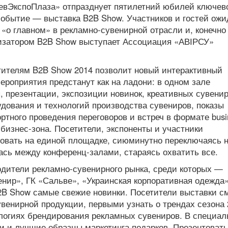
иевЭкспоПлаза» отпразднует пятилетний юбилей ключев
обытие — выставка B2B Show. Участников и гостей ож
 «о главном» в рекламно-сувенирной отрасли и, конечно
изатором B2B Show выступает Ассоциация «АВІРСУ»
етителям B2B Show 2014 позволит новый интерактивный
роприятия предстанут как на ладони: в одном зале
 презентации, экспозиции новинок, креативных сувенир
дования и технологий производства сувениров, показы
тного проведения переговоров и встреч в формате busi
 бизнес-зона. Посетители, экспоненты и участники
овать на единой площадке, сиюминутно переключаясь н
ась между конференц-залами, стараясь охватить все.
дители рекламно-сувенирного рынка, среди которых —
нир», ГК «Сальве», «Украинская корпоративная одежда»
2B Show самые свежие новинки. Посетители выставки с
венирной продукции, первыми узнать о трендах сезона 
логиях брендирования рекламных сувениров. В специа
и и лучшие образцы маркетинга подарков. Презентовать