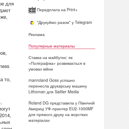
ое для
идают
Передплата на Print+
 же,
"Друкуймо разом" у Telegram
Реклама
Популярные материалы
ов,
Ставка на майбутнє: як
«Поліграфіка» розвивається в
ness
умовах війни
а то,
manroland Goss успішно
перенесла друкарську машину
Lithoman для Sattler Media
,
Roland DG представила у Північній
могут
Америці УФ-принтер EU2-1000MF
для прямого друку на жорстких
2014,
матеріалах
льных
 свои