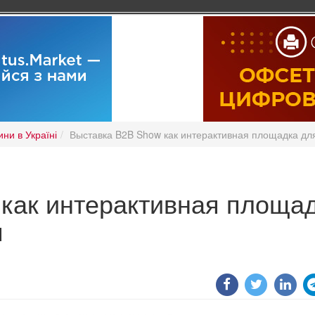
ни в Україні
Выставка B2B Show как интерактивная площадка дл
как интерактивная площа
я