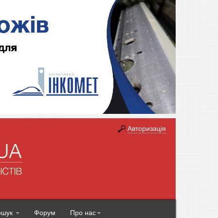
Авторизація
ошук
Форум
Про нас