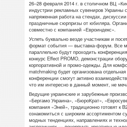
26–28 февраля 2014 г. в столичном ВЦ «К
индустрии рекламных сувениров Украины с
напряженная работа на стендах, дискуссии
праздничные сюрпризы от юбиляра. Орган
совместно с компанией «Евроиндекс».
Успеть буквально везде участникам и пос
формат события — выставка-форум. Все ме
параллельно будут проходить конференция,
конкурс Effect PROMO, демонстрации обору
корпоративной и промо-одежды. Для комфор
matchmaking будет организована отдельная
конференции смогут активно взаимодейств
что им интересно в данный момент, не меч
Ведущие украинские и зарубежные произво
«Бергамо Украина», «БюроКрат», «Евросуве
компания «Эней», традиционно готовят к B
ознакомиться с широким ассортиментом су
модных тенденциях, направлениях и техно
экспозициях — почерпнуть креативные иде