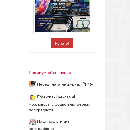
Купити!
Премиум-объявления
Передплата на журнал Print+
Ефективні рекламні
можливості у Соціальній мережі
поліграфістів
Наші послуги для
поліграфістів