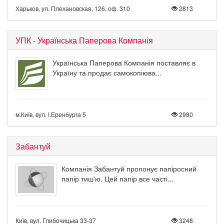
Харьков, ул. Плехановская, 126, оф. 310
2813
УПК - Українська Паперова Компанія
Українська Паперова Компанія поставляє в
Україну та продає самокопіюва...
м.Київ, вул. І.Еренбурга 5
2980
Забантуй
Компанія Забантуй пропонує папіросний
папір тиш'ю. Цей папір все часті...
Київ, вул. Глибочицька 33-37
3248