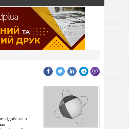
ия (добавки в
ные