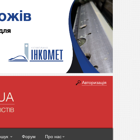
Авторизація
ошук
Форум
Про нас