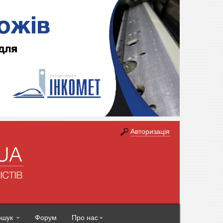
Авторизація
ошук
Форум
Про нас