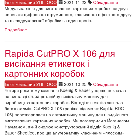
Блог компании УПГ, ООО
2021-11-22
Обладнання
Модульна лінія для виготовлення картонних коробок поєднує
переваги цифрового струминного, класичного офсетного друку
та післядрукарської обробки за один прогін.
Подробнее...
Rapida CutPRO X 106 для
висікання етикеток і
картонних коробок
Блог компании УПГ, ООО
2021-10-25
Обладнання
Чотири роки тому компанія Koenig & Bauer уперше показала
на виставці drupa ротаційну висікальну машину для
виробництва картонних коробок. Відтоді ця техніка зазнала
багатьох змін. CutPRO X 106 (раніше відома як Rapida RDC
106) перетворилася на автоматичну машину для швидкісного
виготовлення картонних коробок. Ми поговорили з Йоганесом
Науманом, який очолює конструкторський відділ Koenig &
Bauer Sheetfed, про цю альтернативу класичним «плоским»