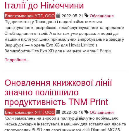
Італії до Нiмеччини
Блог компании УПГ, ООО
2022-05-21
Обладнання
Підприємство у Таваццано і надалі займатиметься
проєктуванням, розробкою, техобслуговуванням та продажем
CI-обладнання в Італії. А клієнтам уже доправили перші дві
машини після успішних приймальних випробувань на заводі у
Вюрцбурзі — модель Evo XC для Hovat Limited з
Великобританії та Evo XD для німецької компанії Perga.
Подробнее...
Оновлення книжкової лінії
значно поліпшило
продуктивність TNM Print
Блог компании УПГ, ООО
2022-02-16
Обладнання
Коли замовлень на вироби в палітурці відчутно побільшало,
чеська друкарня інвестувала в машину для вставляння лясе та
стопоукладач BLSD для своєї книжкової лінії Diamant MC 35.