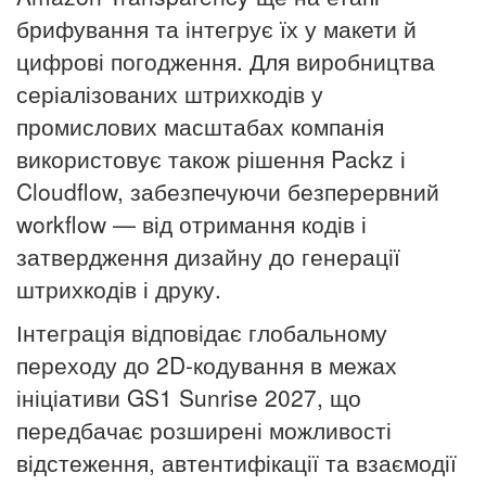
брифування та інтегрує їх у макети й
цифрові погодження. Для виробництва
серіалізованих штрихкодів у
промислових масштабах компанія
використовує також рішення P
ackz
і
C
loudflow
, забезпечуючи безперервний
workflow — від отримання кодів і
затвердження дизайну до генерації
штрихкодів і друку.
Інтеграція відповідає глобальному
переходу до 2D-кодування в межах
ініціативи GS1 Sunrise 2027, що
передбачає розширені можливості
відстеження, автентифікації та взаємодії