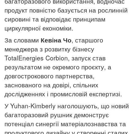
багаторазового використання, водночас
продукт повністю базується на рослинній
сировині та відповідає принципам
циркулярної економіки.
За словами
Кевіна Чо
, старшого
менеджера з розвитку бізнесу
TotalEnergies Corbion, запуск став
результатом не окремого проєкту, а
довгострокового партнерства,
заснованого на довірі, спільних
дослідженнях і промисловій експертизі.
У Yuhan-Kimberly наголошують, що новий
багаторазовий рушник демонструє
потенціал синергії матеріалознавства та
продуктового дизайну у створенні сталих