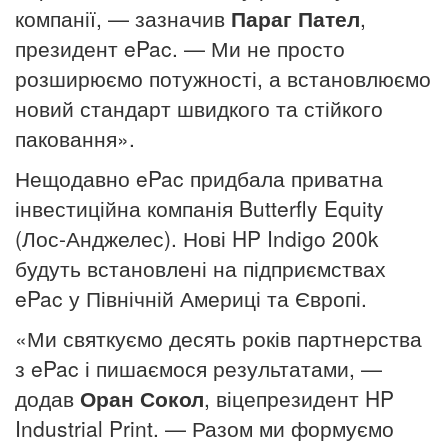
компанії, — зазначив
Параг Пател
,
президент ePac. — Ми не просто
розширюємо потужності, а встановлюємо
новий стандарт швидкого та стійкого
паковання».
Нещодавно ePac придбала приватна
інвестиційна компанія Butterfly Equity
(Лос-Анджелес). Нові HP Indigo 200k
будуть встановлені на підприємствах
ePac у Північній Америці та Європі.
«Ми святкуємо десять років партнерства
з ePac і пишаємося результатами, —
додав
Оран Сокол
, віцепрезидент HP
Industrial Print. — Разом ми формуємо