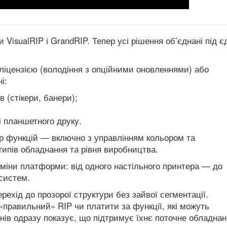
 VisualRIP і GrandRIP. Тепер усі рішення об’єднані під 
ліцензією (володіння з опційними оновленнями) або
і:
 (стікери, банери);
 планшетного друку.
бір функцій — включно з управлінням кольором та
ипів обладнання та рівня виробництва.
міни платформи: від одного настільного принтера — до
систем.
ехід до прозорої структури без зайвої сегментації.
правильний» RIP чи платити за функції, які можуть
нів одразу показує, що підтримує їхнє поточне обладнанн