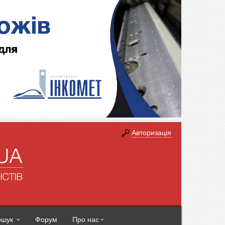
Авторизація
ошук
Форум
Про нас