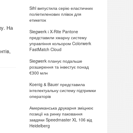
Sihl випустила серію еластичних
поліетиленових плівок для
етикеток
ку. На
Siegwerk і X-Rite Pantone
представили хмарну систему
управління кольором Colorwerk
FastMatch Cloud
нтів,
Siegwerk планує подальше
розширення та інвестує понад
€300 млн
Koenig & Bauer представила
інтелектуальну систему підтримки
операторів
Американська друкарня зміцнює
позиції на ринку паковання
завдяки Speedmaster XL 106 від
Heidelberg