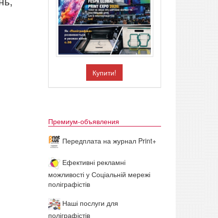
нь,
Купити!
Премиум-объявления
Передплата на журнал Print+
Ефективні рекламні
можливості у Соціальній мережі
поліграфістів
Наші послуги для
поліграфістів