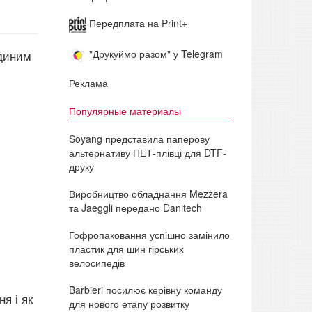
Передплата на Print+
"Друкуймо разом" у Telegram
єдиним
Реклама
Популярные материалы
Soyang представила паперову
альтернативу ПЕТ-плівці для DTF-
друку
Виробництво обладнання Mezzera
та Jaeggli передано Danitech
Гофропаковання успішно замінило
пластик для шин гірських
велосипедів
Barbieri посилює керівну команду
я і як
для нового етапу розвитку