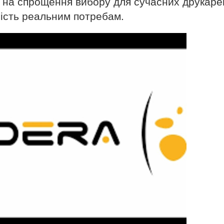
 на спрощення вибору для сучасних друкаре
ність реальним потребам.