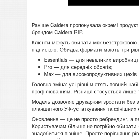
Раніше Caldera пропонувала окремі продукти
брендом Caldera RIP.
Клієнти можуть обирати між безстроковою 
підпискою. Обидва формати мають три рівн
Essentials — для невеликих виробництв
Pro — для середніх обсягів;
Max — для високопродуктивних цехів і
Головна зміна: усі рівні містять повний на
профілюванням. Різниця стосується лише т
Модель дозволяє друкарням зростати без з
планшетного УФ-устаткування та фінішних 
Оновлення — це не просто ребрендинг, а пер
Користувачам більше не потрібно обирати «
знадобитися пізніше. Просте порівняння рів