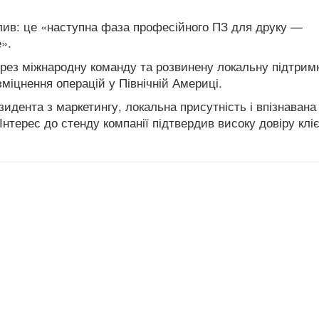
лив: це «наступна фаза професійного ПЗ для друку —
».
ерез міжнародну команду та розвинену локальну підтрим
зміцнення операцій у Північній Америці.
идента з маркетингу, локальна присутність і впізнавана
Інтерес до стенду компанії підтвердив високу довіру кліє