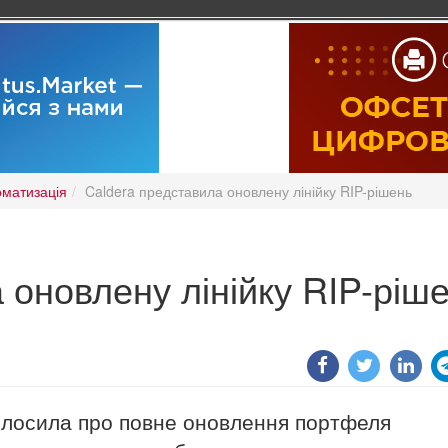
оматизація
Caldera представила оновлену лінійку RIP-рішень
 оновлену лінійку RIP-ріш
оголосила про повне оновлення портфеля