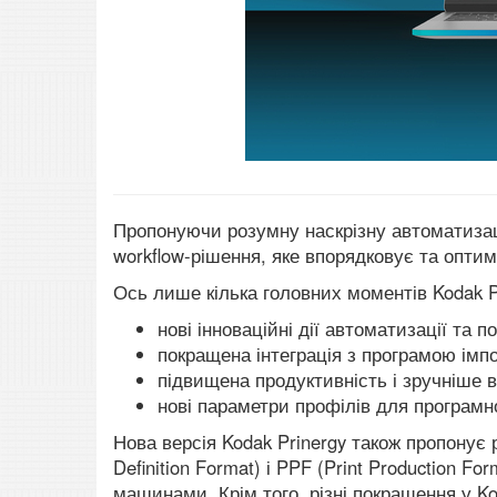
Пропонуючи розумну наскрізну автоматизац
workflow-рішення, яке впорядковує та опти
Ось лише кілька головних моментів Kodak Pr
нові інноваційні дії автоматизації та
покращена інтеграція з програмою імпоз
підвищена продуктивність і зручніше ви
нові параметри профілів для програмно
Нова версія Kodak Prinergy також пропонує 
Definition Format) і PPF (Print Production 
машинами. Крім того, різні покращення у K