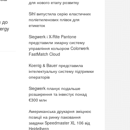
для нового етапу розвитку
Sihl випустила серію еластичних
поліетиленових плівок для
я до
етикеток
ergy
Siegwerk і X-Rite Pantone
представили хмарну систему
управління кольором Colorwerk
FastMatch Cloud
Koenig & Bauer представила
інтелектуальну систему підтримки
операторів
Siegwerk планує подальше
розширення та інвестує понад
€300 млн
Американська друкарня зміцнює
позиції на ринку паковання
завдяки Speedmaster XL 106 від
Heidelberg