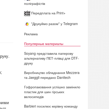
поліграфістів
Передплата на Print+
"Друкуймо разом" у Telegram
Реклама
Популярные материалы
Soyang представила паперову
руку.
альтернативу ПЕТ-плівці для DTF-
друку
;
Виробництво обладнання Mezzera
та Jaeggli передано Danitech
Гофропаковання успішно замінило
пластик для шин гірських
велосипедів
ьними
Barbieri посилює керівну команду
ільш