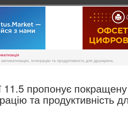
оматизація
 автоматизацію, інтеграцію та продуктивність для друкарень
ії 11.5 пропонує покращену
грацію та продуктивність д