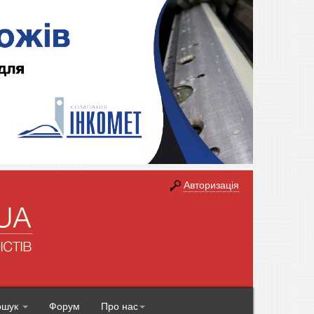
Авторизація
ошук
Форум
Про нас