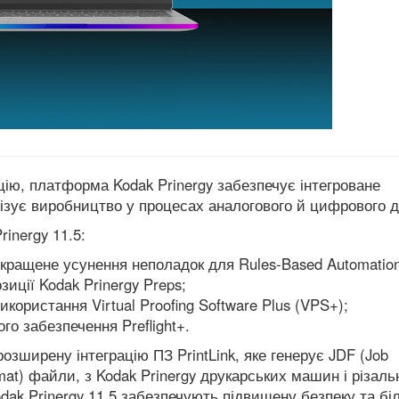
ію, платформа Kodak Prinergy забезпечує інтегроване
мізує виробництво у процесах аналогового й цифрового д
inergy 11.5:
 покращене усунення неполадок для Rules-Based Automation
иції Kodak Prinergy Preps;
користання Virtual Proofing Software Plus (VPS+);
го забезпечення Preflight+.
розширену інтеграцію ПЗ PrintLink, яке генерує JDF (Job
Format) файли, з Kodak Prinergy друкарських машин і різал
odak Prinergy 11.5 забезпечують підвищену безпеку та б