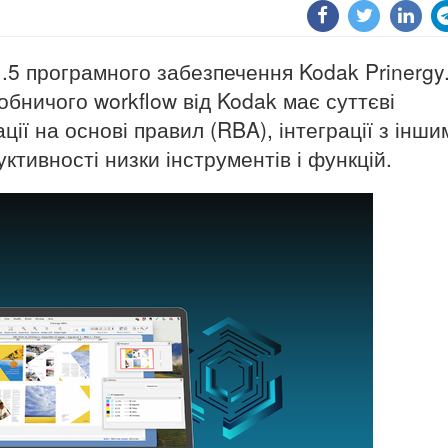
.5 програмного забезпечення Kodak Prinergy
бничого workflow від Kodak має суттєві
ії на основі правил (RBA), інтеграції з інши
тивності низки інструментів і функцій.