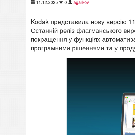
11.12.2025
0
agarkov
Kodak представила нову версію 11
Останній реліз флагманського виро
покращення у функціях автоматизац
програмними рішеннями та у продук