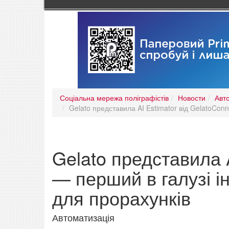
Соціальна мережа поліграфістів
Новости
Авт
Gelato представила AI Estimator від GelatoCon
Gelato представила A
— перший в галузі і
для прорахунків
Автоматизація