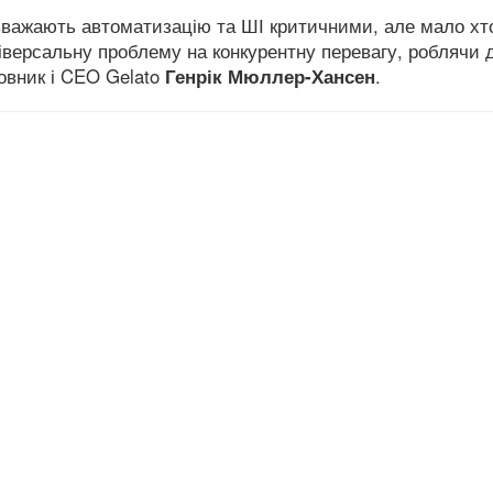
 вважають автоматизацію та ШІ критичними, але мало хт
ніверсальну проблему на конкурентну перевагу, роблячи 
овник і CEO Gelato
Генрік Мюллер-Хансен
.