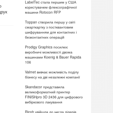
LabelTec стала першим у США
о
користувачем флексографічної
друк
машини Rotocon RFP
Toppan створила першу у світі
смарткартку з постквантовим
шифруванням для контактних і
безконтактних операцій
Prodigy Graphics посилює
виробничі можливості двома
машинами Koenig & Bauer Rapida
106
Valmet вивчає можливість поділу
бізнесу на дві незалежні компанії
Skandacor представила
великоформатний принтер
FINISHpro 3D 2436 для цифрового
вибіркового лакування
Ricoh увійшла до числа лідерів