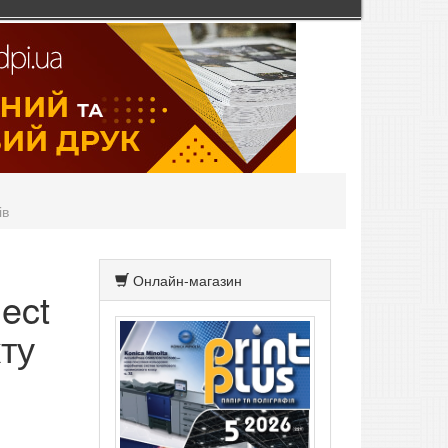
ів
Онлайн-магазин
ect
ту