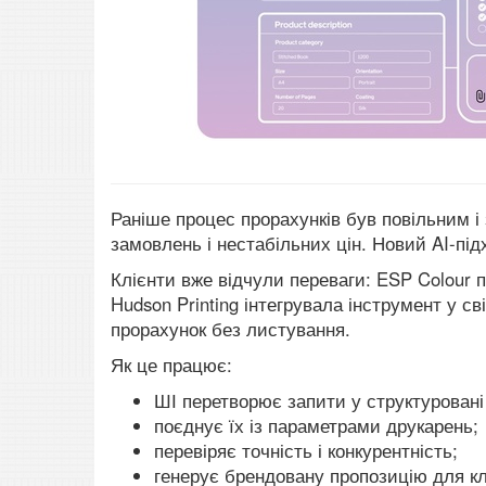
Раніше процес прорахунків був повільним і 
замовлень і нестабільних цін. Новий AI-пі
Клієнти вже відчули переваги: ESP Colour п
Hudson Printing інтегрувала інструмент у с
прорахунок без листування.
Як це працює:
ШІ перетворює запити у структуровані
поєднує їх із параметрами друкарень;
перевіряє точність і конкурентність;
генерує брендовану пропозицію для кл