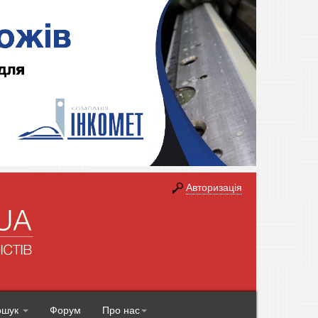
Авторизація
ошук
Форум
Про нас