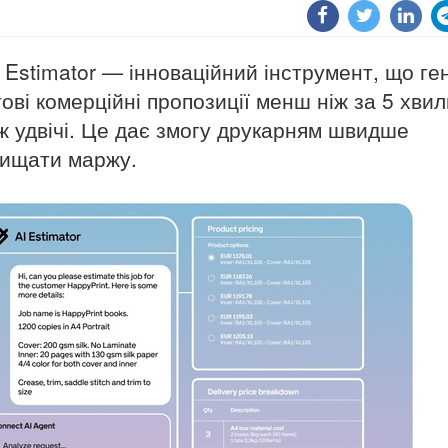
 Estimator — інноваційний інструмент, що ге
тові комерційні пропозиції менш ніж за 5 хвил
ж удвічі. Це дає змогу друкарням швидше
хищати маржу.