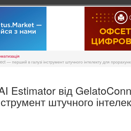
оматизація
nect — перший в галузі інструмент штучного інтелекту для прорахунк
I Estimator від GelatoConn
нструмент штучного інтелек