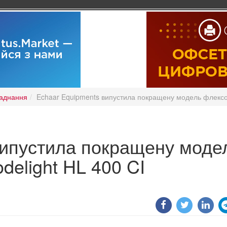
аднання
Echaar Equipments випустила покращену модель флексо
випустила покращену моде
elight HL 400 CI