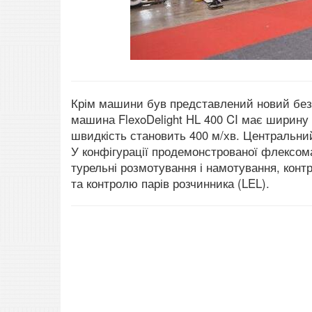
Крім машини був представлений новий без
машина FlexoDelight HL 400 CI має ширину 
швидкість становить 400 м/хв.
Центральний
У конфігурації продемонстрованої флексом
турельні розмотування і намотування, конт
та контролю парів розчинника (LEL).