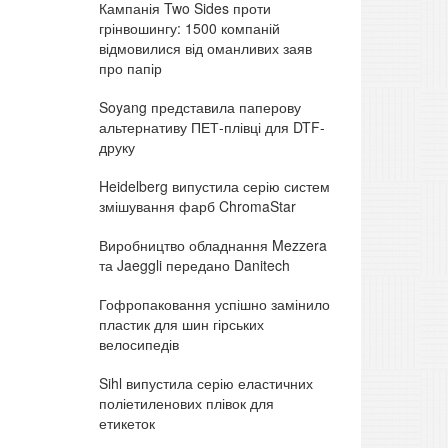
Кампанія Two Sides проти
грінвошингу: 1500 компаній
відмовилися від оманливих заяв
про папір
Soyang представила паперову
альтернативу ПЕТ-плівці для DTF-
друку
Heidelberg випустила серію систем
змішування фарб ChromaStar
Виробництво обладнання Mezzera
та Jaeggli передано Danitech
Гофропаковання успішно замінило
пластик для шин гірських
велосипедів
Sihl випустила серію еластичних
поліетиленових плівок для
етикеток