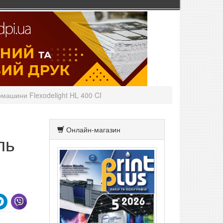
машини Flexodelight HL 400 CI
Онлайн-магазин
ль