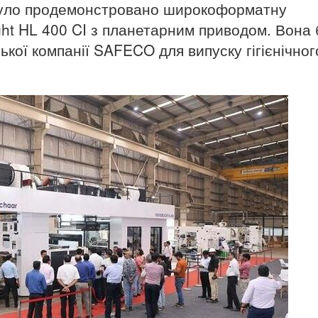
 було продемонстровано широкоформатну
ht HL 400 CI з планетарним приводом. Вона 
ської компанії SAFECO для випуску гігієнічног