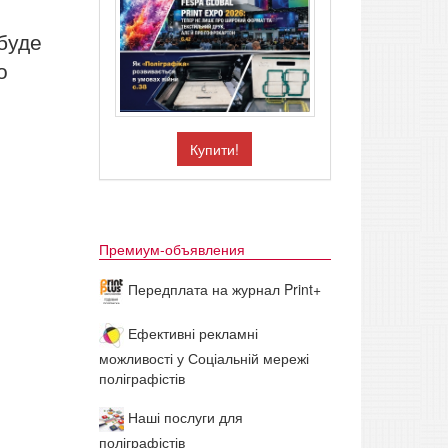
буде
о
Купити!
Премиум-объявления
Передплата на журнал Print+
Ефективні рекламні
можливості у Соціальній мережі
поліграфістів
Наші послуги для
поліграфістів