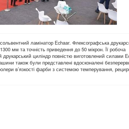
сольвентний ламінатор Echaar. Флексографська друкарс
1300 мм та точність приведення до 50 мікрон.
Її робоча
 друкарський циліндр повністю виготовлений силами Ec
ашини також були представлені вдосконалені безперерв
ролери в’язкості фарби з системою темперування, рецир