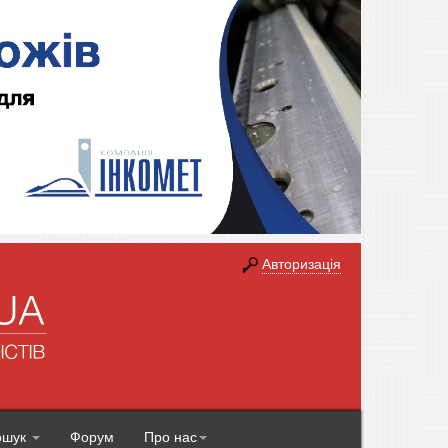
Авторизація
ошук
Форум
Про нас