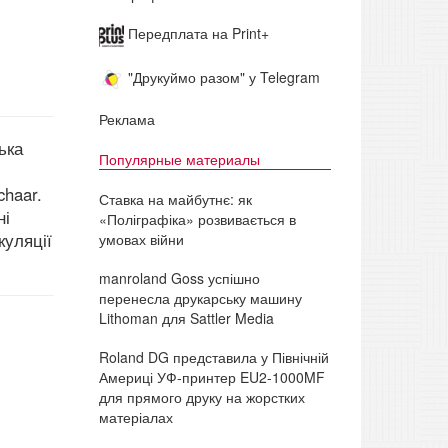
Передплата на Print+
"Друкуймо разом" у Telegram
Реклама
ька
Популярные материалы
haar.
Ставка на майбутнє: як
ні
«Поліграфіка» розвивається в
куляції
умовах війни
manroland Goss успішно
перенесла друкарську машину
Lithoman для Sattler Media
Roland DG представила у Північній
Америці УФ-принтер EU2-1000MF
для прямого друку на жорстких
матеріалах