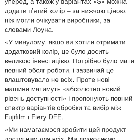
уперед, а також у варіантах «S» можна
додати п’ятий колір
– за нижчою ціною,
ніж могли очікувати виробники, за
словами Лоуна.
«У минулому, якщо ви хотіли отримати
додатковий колір, це було досить
великою інвестицією.
Потрібно було мати
певний обсяг роботи, і зазвичай це
влаштовувало не всіх. Проте нові
машини матимуть «абсолютно новий
рівень доступності» і пропонують повний
спектр варіантів обробки та вибір між
Fujifilm і Fiery DFE.
«Ми намагаємося зробити цей продукт
доступним для всіх.
Ми дозволяємо