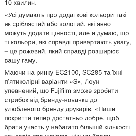
10 хвилин.
«Усі думають про додаткові кольори такі
як сріблястий або золотий, які явно
можуть додати цінності, але я думаю, що
ті кольори, які справді привертають увагу,
– це рожевий, який справді розширює
вашу гаму.
Маючи на ринку EC2100, SC285 та їхні
п’ятиколірні варіанти «S», Лоун
упевнений, що Fujifilm зможе зробити
стрибок від бренду-новачка до
улюбленого бренду друкарів. «Наше
покриття тепер достатньо добре, щоб
брати участь у набагато більшій кількості
тендерів про купівлю, ніж ми брали