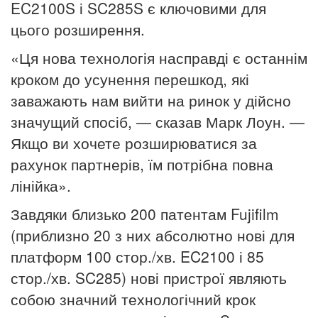
EC2100S і SC285S є ключовими для
цього розширення.
«Ця нова технологія насправді є останнім
кроком до усунення перешкод, які
заважають нам вийти на ринок у дійсно
значущий спосіб, — сказав Марк Лоун. —
Якщо ви хочете розширюватися за
рахунок партнерів, їм потрібна повна
лінійка».
Завдяки близько 200 патентам Fujifilm
(приблизно 20 з них абсолютно нові для
платформ 100 стор./хв. EC2100 і 85
стор./хв. SC285) нові пристрої являють
собою значний технологічний крок