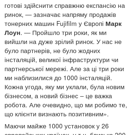
готові здійснити справжню експансію на
ринок, — зазначає напряму продажів
тонерних машин Fujifilm у Європі
Марк
Лоун
. — Пройшло три роки, як ми
вийшли на дуже зрілий ринок.
У нас не
було партнерів, не було жодних
інсталяцій, великої інфраструктури чи
партнерської мережі.
Але за ці три роки
ми наблизилися до 1000 інсталяцій.
Кожна угода, яку ми уклали, була новим
бізнесом, а новий бізнес – це важка
робота.
Але очевидно, що ми робимо те,
що клієнти визнають позитивним».
Маючи майже 1000 установок у 26
європейських країнах, у т.ч. близько 200