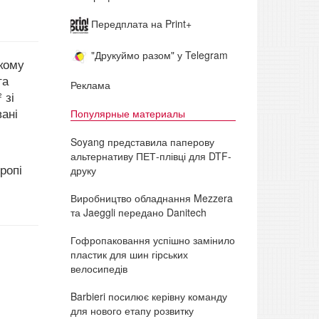
Передплата на Print+
"Друкуймо разом" у Telegram
кому
та
Реклама
 зі
ані
Популярные материалы
Soyang представила паперову
альтернативу ПЕТ-плівці для DTF-
ропі
друку
Виробництво обладнання Mezzera
та Jaeggli передано Danitech
Гофропаковання успішно замінило
пластик для шин гірських
велосипедів
Barbieri посилює керівну команду
для нового етапу розвитку