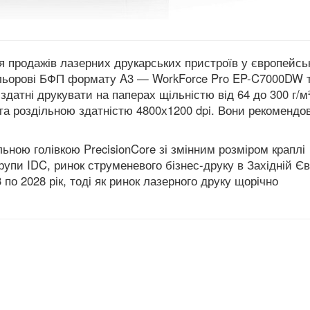
я продажів лазерних друкарських пристроїв у європейсь
кольорові БФП формату A3 — WorkForce Pro EP-C7000DW 
датні друкувати на паперах щільністю від 64 до 300 г/м²
 та роздільною здатністю 4800х1200 dpi.
Вони рекомендов
ною голівкою PrecisionCore зі змінним розміром краплі
групи IDC, ринок струменевого бізнес-друку в Західній Єв
по 2028 рік, тоді як ринок лазерного друку щорічно