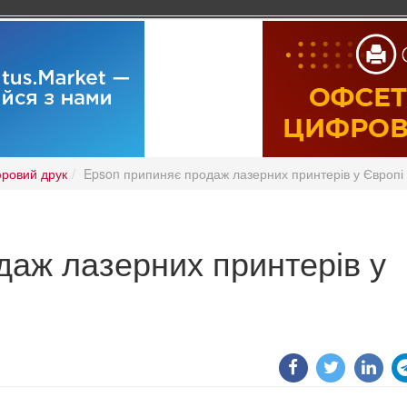
ровий друк
Epson припиняє продаж лазерних принтерів у Європі
даж лазерних принтерів у