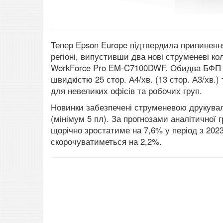
Тепер Epson Europe підтвердила припиненн
регіоні, випустивши два нові струменеві 
WorkForce Pro EM-C7100DWF.
Обидва БФП з
швидкістю 25 стор.
А4/хв.
(13 стор. А3/хв.)
для невеликих офісів та робочих груп.
Новинки забезпечені струменевою друкуваль
(мінімум 5 пл). За прогнозами аналітичної 
щорічно зростатиме на 7,6% у період з 2023 
скорочуватиметься на 2,2%.