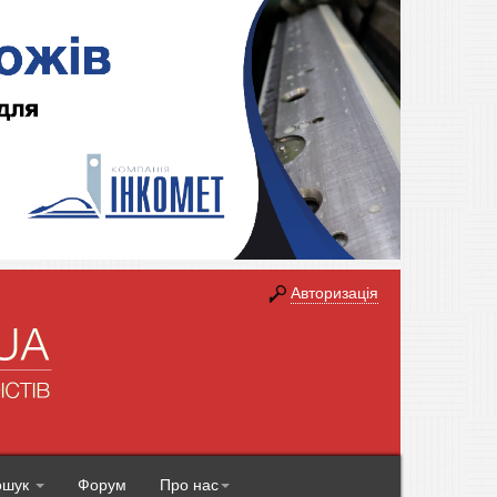
Авторизація
ошук
Форум
Про нас