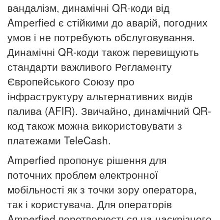
вандалізм, динамічні QR-коди від
Amperfied є стійкими до аварій, погодних
умов і не потребують обслуговування.
Динамічні QR-коди також перевищують
стандарти важливого Регламенту
Європейського Союзу про
інфраструктуру альтернативних видів
палива (AFIR).
Звичайно, динамічний QR-
код також можна використовувати з
платежами TeleCash.
Amperfied пропонує рішення для
поточних проблем електронної
мобільності як з точки зору оператора,
так і користувача.
Для операторів
Amperfied перетворюється на наскрізного