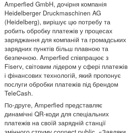
Amperfied GmbH, дочірня компанія
Heidelberger Druckmaschinen AG
(
Heidelberg
), вирішує цю потребу та
робить обробку платежів у процесах
заряджання для компаній та громадських
зарядних пунктів більш плавною та
безпечною.
Amperfied співпрацює з
Fiserv, світовим лідером у сфері платежів
і фінансових технологій, який пропонує
послуги обробки платежів під брендом
TeleCash.
По-друге, Amperfied представляє
динамічні QR-коди для спеціальних
платежів на своїй зарядній станції
змінного струму connect.public. «Завдяки