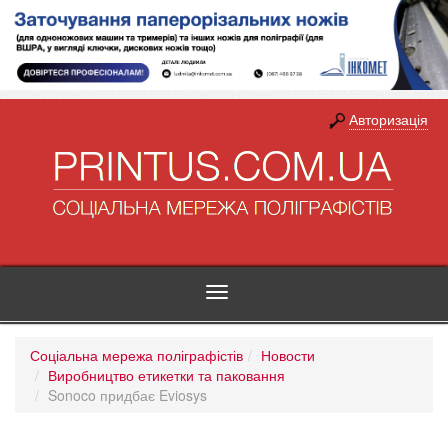
Авторизація
Toggle
navigation
Соціальна мережа поліграфістів
Новости
Виробництво етикетки та паковання
Sonoco придбає Eviosys