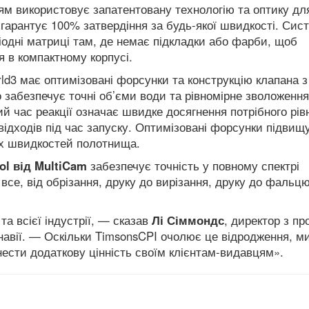
м використовує запатентовану технологію та оптику дл
гарантує 100% затвердіння за будь-якої швидкості.
Сис
одні матриці там, де немає підкладки або фарби, щоб
 в компактному корпусі.
d3 має оптимізовані форсунки та конструкцію клапана з
забезпечує точні об’єми води та рівномірне зволоження
кий час реакції означає швидке досягнення потрібного рів
дходів під час запуску.
Оптимізовані форсунки підвищ
ких швидкостей полотнища.
ol від MultiCam
забезпечує точність у повному спектрі
 все, від обрізання, друку до вирізання, друку до фальц
а всієї індустрії, — сказав
Лі Сіммондс
, директор з п
авії.
— Оскільки TimsonsCPI очолює це відродження, ми
ести додаткову цінність своїм клієнтам-видавцям».