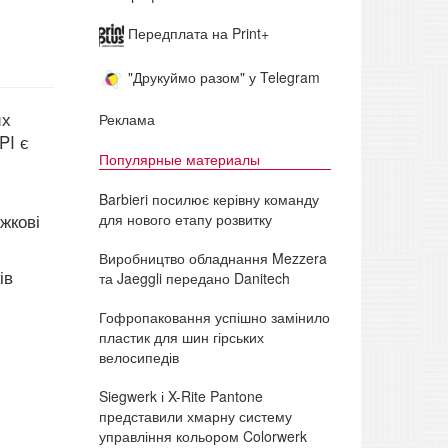
Передплата на Print+
"Друкуймо разом" у Telegram
их
Реклама
PI є
Популярные материалы
Barbieri посилює керівну команду
для нового етапу розвитку
жкові
Виробництво обладнання Mezzera
ів
та Jaeggli передано Danitech
Гофропаковання успішно замінило
пластик для шин гірських
велосипедів
Siegwerk і X-Rite Pantone
представили хмарну систему
управління кольором Colorwerk