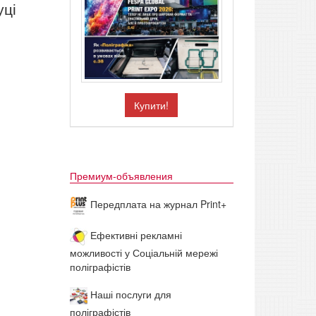
уці
Купити!
Премиум-объявления
Передплата на журнал Print+
Ефективні рекламні
можливості у Соціальній мережі
поліграфістів
Наші послуги для
поліграфістів