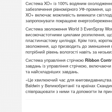
Система XO+ із 100% водяним охолодження
забезпечення рівномірного УФ-променя, що 
XO+ включає можливість вимикати світлоді
запропонувати покращене енергозбереження
Система зволоження World 3 EvenSpray Worl
високочастотними циклами розпилення, що 
пластинчастому циліндрі.
Крім того, корот
зволоження, що призводить до зменшення ві
потрібний рівень вологості навіть за низь
Система управління стрічкою
Ribbon Contr
завдань із управління стрічкою, включаючи
та найскладніших завдань.
«Це хвилюючий час для книговидавництва т
Baldwin у Великобританії та країнах Скандин
співпрацювати з ними та допомогти їм прин