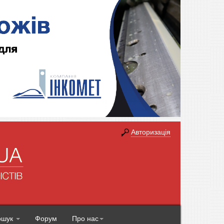
Авторизація
ошук
Форум
Про нас