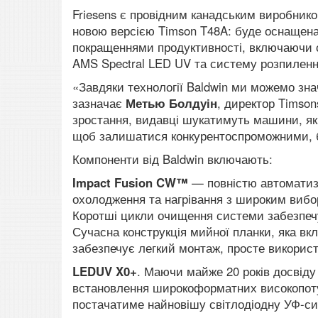
Friesens є провідним канадським виробником
новою версією Timson T48A: буде оснащен
покращеннями продуктивності, включаючи с
AMS Spectral LED UV та систему розпиленн
«Завдяки технології Baldwin ми можемо зна
зазначає
Метью Болдуін
, директор Timson
зростання, видавці шукатимуть машини, які 
щоб залишатися конкурентоспроможними, буд
Компоненти від Baldwin включають:
Impact Fusion CW™
— повністю автоматиз
охолодження та нагрівання з широким вибор
Коротші цикли очищення системи забезпеч
Сучасна конструкція мийної планки, яка вк
забезпечує легкий монтаж, просте використ
LEDUV X0+
. Маючи майже 20 років досвіду
встановлення широкоформатних високопотуж
постачатиме найновішу світлодіодну УФ-си