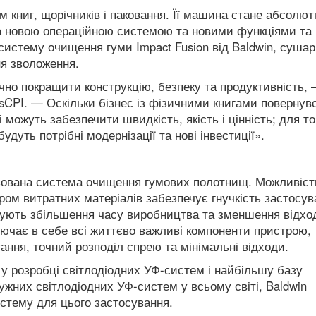
 книг, щорічників і паковання.
Її машина стане абсолют
а новою операційною системою та новими функціями та
истему очищення гуми Impact Fusion від Baldwin, сушар
я зволоження.
чно покращити конструкцію, безпеку та продуктивність,
sCPI.
— Оскільки бізнес із фізичними книгами повернув
можуть забезпечити швидкість, якість і цінність;
для то
уть потрібні модернізації та нові інвестиції».
ована система очищення гумових полотнищ.
Можливіст
ом витратних матеріалів забезпечує гнучкість застосув
ують збільшення часу виробництва та зменшення відход
лючає в себе всі життєво важливі компоненти пристрою,
ання, точний розподіл спрею та мінімальні відходи.
 у розробці світлодіодних УФ-систем і найбільшу базу
них світлодіодних УФ-систем у всьому світі, Baldwin
стему для цього застосування.