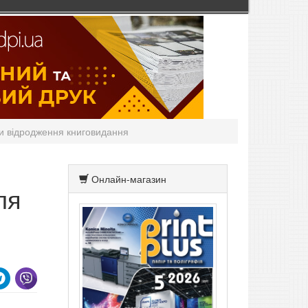
ки відродження книговидання
Онлайн-магазин
ля