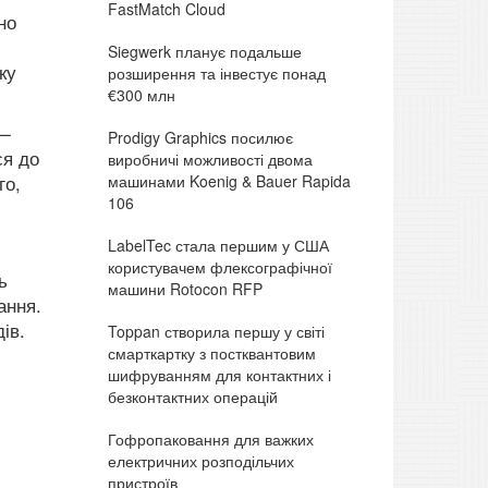
FastMatch Cloud
но
Siegwerk планує подальше
ку
розширення та інвестує понад
€300 млн
 —
Prodigy Graphics посилює
ся до
виробничі можливості двома
машинами Koenig & Bauer Rapida
го,
106
LabelTec стала першим у США
користувачем флексографічної
ь
машини Rotocon RFP
ання.
ів.
Toppan створила першу у світі
смарткартку з постквантовим
шифруванням для контактних і
безконтактних операцій
Гофропаковання для важких
електричних розподільчих
пристроїв