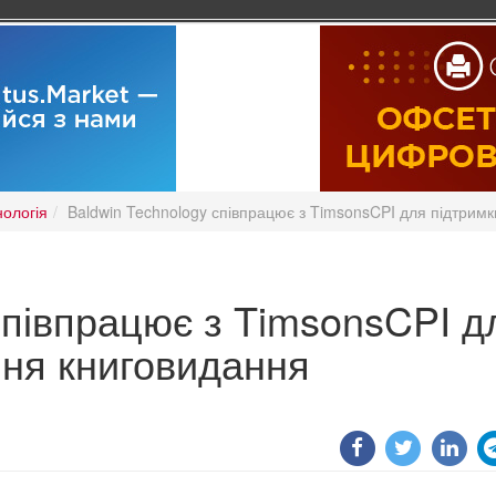
нологія
Baldwin Technology співпрацює з TimsonsCPI для підтрим
співпрацює з TimsonsCPI д
ння книговидання