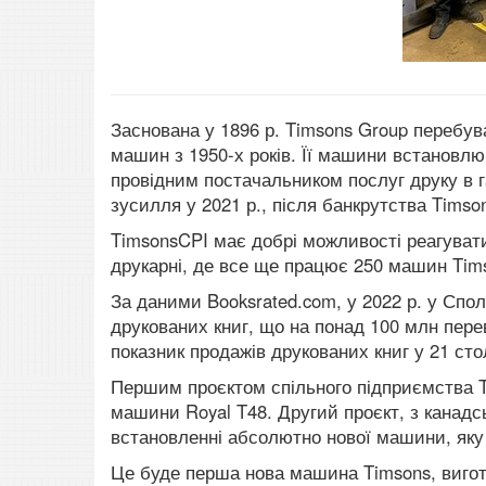
Заснована у 1896 р.
Timsons Group перебува
машин з 1950-х років.
Її машини встановлю
провідним постачальником послуг друку в г
зусилля у 2021 р., після банкрутства Timson
TimsonsCPI має добрі можливості реагувати
друкарні, де все ще працює 250 машин Tim
За даними Booksrated.com, у 2022 р. у Спо
друкованих книг, що на понад 100 млн пер
показник продажів друкованих книг у 21 стол
Першим проєктом спільного підприємства T
машини Royal T48.
Другий проєкт, з канадс
встановленні абсолютно нової машини, яку 
Це буде перша нова машина Timsons, вигото