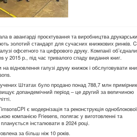
ла в авангарді проєктування та виробництва друкарськ
ють золотий стандарт для сучасних книжкових ринків.
C
алузі офсетного та цифрового друку. Компанії об’єднали
s у 2015 р., під час тривалого спаду видання книг.
 на відновлення галузі друку книжок і обслуговувати кни
sons.
лучених Штатах було продано понад 788,7 млн примірник
евищує допандемічний період – це другий за величиною
ітті.
imsonsCPI є модернізація та реконструкція одноблокової
ькою компанією Friesens, полягає у виготовленні та
планується інсталювати в 2024 році.
влена за більш ніж 10 років.