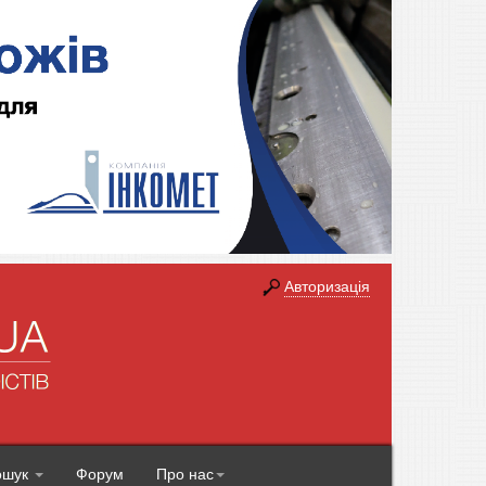
Авторизація
ошук
Форум
Про нас