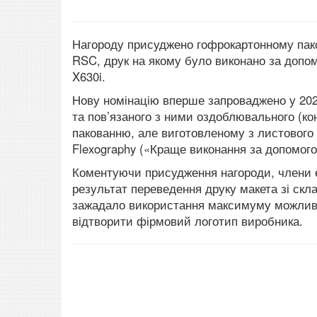
Нагороду присуджено гофрокартонному паков
RSC, друк на якому було виконано за доп
X630i.
Нову номінацію вперше запроваджено у 20
та пов’язаного з ними оздоблювального (ко
пакованню, але виготовленому з листового к
Flexography («Краще виконання за допомог
Коментуючи присудження нагороди, члени е
результат переведення друку макета зі ск
зажадало використання максимуму можливос
відтворити фірмовий логотип виробника.