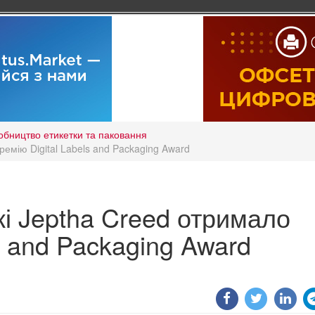
обництво етикетки та паковання
емію Digital Labels and Packaging Award
і Jeptha Creed отримало
s and Packaging Award