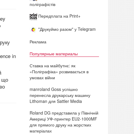
поліграфістів
Передплата на Print+
key
o
"Друкуймо разом" у Telegram
Реклама
руку
Популярные материалы
ence in
Ставка на майбутнє: як
«Поліграфіка» розвивається в
й
умовах війни
, що
во
manroland Goss успішно
перенесла друкарську машину
Lithoman для Sattler Media
Roland DG представила у Північній
Америці УФ-принтер EU2-1000MF
для прямого друку на жорстких
матеріалах