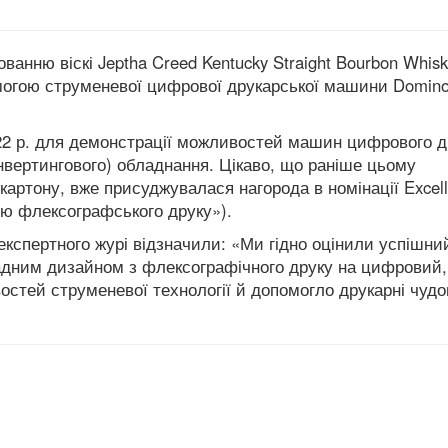
анню віскі Jeptha Creed Kentucky Straight Bourbon Whis
омогою струменевої цифрової друкарської машини Domin
22 р. для демонстрації можливостей машин цифрового д
нвертингового) обладнання. Цікаво, що раніше цьому
артону, вже присуджувалася нагорода в номінації Excell
ою флексографського друку»).
кспертного журі відзначили: «Ми гідно оцінили успішни
ладним дизайном з флексографічного друку на цифровий
тей струменевої технології й допомогло друкарні чудо