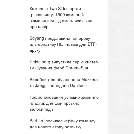
Кампанія Two Sides проти
грінвошингу: 1500 компаній
відмовилися від оманливих заяв
про папір
Soyang представила паперову
альтернативу ПЕТ-плівці для DTF-
друку
Heidelberg випустила серію систем
змішування фарб ChromaStar
Виробництво обладнання Mezzera
та Jaeggli передано Danitech
Гофропаковання успішно замінило
пластик для шин гірських
велосипедів
Barbieri посилює керівну команду
для нового етапу розвитку