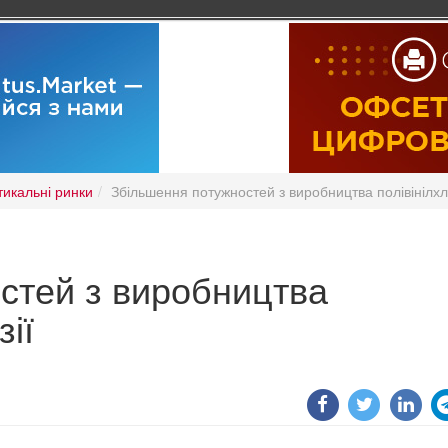
тикальні ринки
Збільшення потужностей з виробництва полівінілхл
стей з виробництва
зії