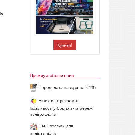
ть
Купити!
Премиум-объявления
Передплата на журнал Print+
Ефективні рекламні
можливості у Соціальній мережі
поліграфістів
Наші послуги для
поліграфістів