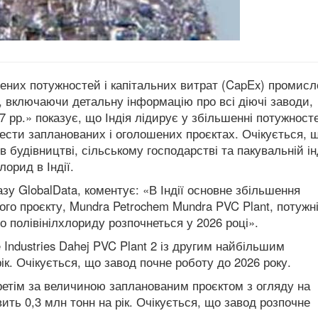
лених потужностей і капітальних витрат (CapEx) промисл
», включаючи детальну інформацію про всі діючі заводи,
7 рр.» показує, що Індія лідирує у збільшенні потужносте
 шести запланованих і оголошених проєктах. Очікується, 
 будівництві, сільському господарстві та пакувальній ін
лорид в Індії.
азу GlobalData, коментує: «В Індії основне збільшення
го проєкту, Mundra Petrochem Mundra PVC Plant, потужн
о полівінілхлориду розпочнеться у 2026 році».
Industries Dahej PVC Plant 2 із другим найбільшим
ік. Очікується, що завод почне роботу до 2026 року.
ретім за величиною запланованим проєктом з огляду на
ить 0,3 млн тонн на рік. Очікується, що завод розпочне