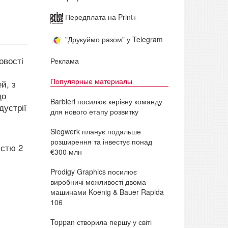
Передплата на Print+
"Друкуймо разом" у Telegram
овості
Реклама
Популярные материалы
й, з
що
Barbieri посилює керівну команду
дустрії
для нового етапу розвитку
Siegwerk планує подальше
розширення та інвестує понад
істю 2
€300 млн
Prodigy Graphics посилює
виробничі можливості двома
машинами Koenig & Bauer Rapida
106
Toppan створила першу у світі