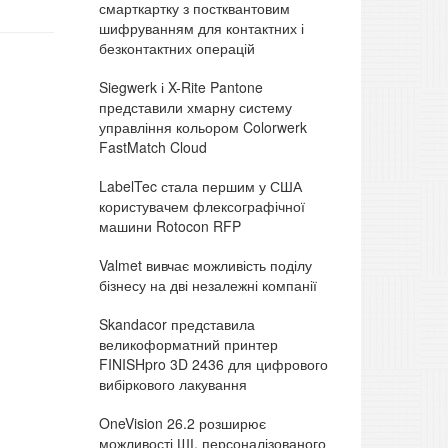
смарткартку з постквантовим
шифруванням для контактних і
безконтактних операцій
Siegwerk і X-Rite Pantone
представили хмарну систему
управління кольором Colorwerk
FastMatch Cloud
LabelTec стала першим у США
користувачем флексографічної
машини Rotocon RFP
Valmet вивчає можливість поділу
бізнесу на дві незалежні компанії
Skandacor представила
великоформатний принтер
FINISHpro 3D 2436 для цифрового
вибіркового лакування
OneVision 26.2 розширює
можливості ШІ, персоналізованого