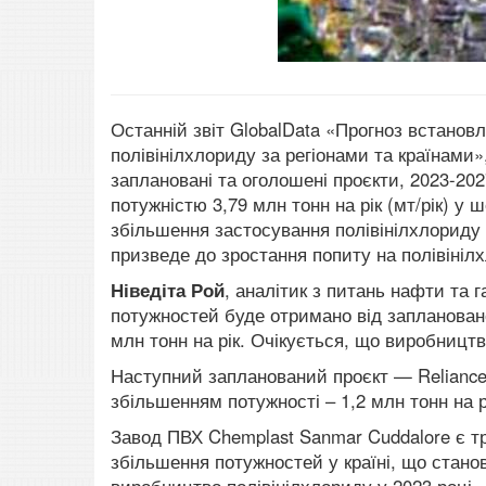
Останній звіт GlobalData «Прогноз встанов
полівінілхлориду за регіонами та країнами
заплановані та оголошені проєкти, 2023-202
потужністю 3,79 млн тонн на рік (мт/рік) у
збільшення застосування полівінілхлориду в
призведе до зростання попиту на полівінілх
Ніведіта Рой
, аналітик з питань нафти та г
потужностей буде отримано від заплановано
млн тонн на рік. Очікується, що виробництв
Наступний запланований проєкт — Reliance 
збільшенням потужності – 1,2 млн тонн на р
Завод ПВХ Chemplast Sanmar Cuddalore є т
збільшення потужностей у країні, що станов