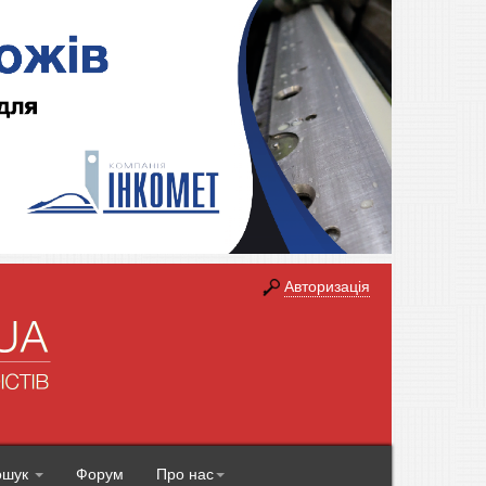
Авторизація
ошук
Форум
Про нас