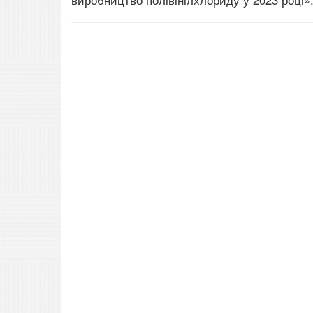
виробництво полівінілхлориду у 2023 році»