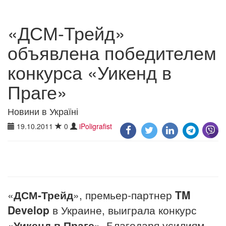
«ДСМ-Трейд»
объявлена победителем
конкурса «Уикенд в
Праге»
Новини в Україні
19.10.2011
0
iPoligrafist
«
ДСМ-Трейд
», премьер-партнер
TM
Develop
в Украине, выиграла конкурс
«
Уикенд в Праге
». Благодаря усилиям