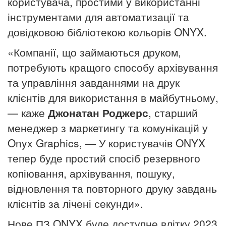
користувача, простими у використанні
інструментами для автоматизації та
довідковою бібліотекою кольорів ONYX.
«Компанії, що займаються друком,
потребують кращого способу архівування
та управління завданнями на друк
клієнтів для використання в майбутньому,
— каже
Джонатан Роджерс
, старший
менеджер з маркетингу та комунікацій у
Onyx Graphics, — У користувачів ONYX
тепер буде простий спосіб резервного
копіювання, архівування,
пошуку,
відновлення та повторного друку завдань
клієнтів за лічені секунди».
Нове ПЗ ONYX буде доступне влітку 2023