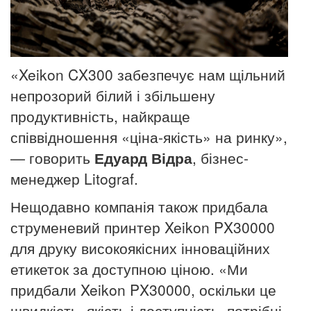
«Xeikon CX300 забезпечує нам щільний
непрозорий білий і збільшену
продуктивність, найкраще
співвідношення «ціна-якість» на ринку»,
— говорить
Едуард Відра
, бізнес-
менеджер Litograf.
Нещодавно компанія також придбала
струменевий принтер Xeikon PX30000
для друку високоякісних інноваційних
етикеток за доступною ціною. «Ми
придбали Xeikon PX30000, оскільки це
швидкість, якість і доступність, потрібні