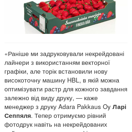
«Раніше ми задруковували некрейдовані
лайнери з використанням векторної
графіки, але торік встановили нову
високоточну машину HBL, в якій можна
оптимізувати растр для кожного завдання
залежно від виду друку, — каже
менеджер з друку Adara Pakkaus Oy
Ларі
Сеппяля
. Тепер отримуємо рівний
фотодрук навіть на некрейдованих