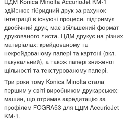
ЦДМ Konica Minolta AccurioJet KM-1
здійснює гібридний друк за рахунок
інтеграції в існуючі процеси, підтримує
двобічний друк, має збільшений формат
друкованого листа. ЦДМ друкує на різних
матеріалах: крейдованому та
некрейдованому папері та картоні (вкл.
пакувальний), а також папері зниженої
щільності та текстурованому папері.
Три роки тому Konica Minolta стала
першим у світі виробником друкарських
машин, що отримав акредитацію за
профілем FOGRA53 для ЦДМ AccurioJet
KM-1.