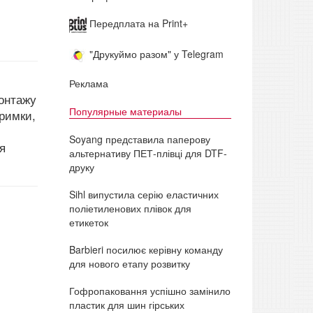
Передплата на Print+
"Друкуймо разом" у Telegram
Реклама
монтажу
Популярные материалы
римки,
Soyang представила паперову
я
альтернативу ПЕТ-плівці для DTF-
друку
Sihl випустила серію еластичних
поліетиленових плівок для
етикеток
Barbieri посилює керівну команду
для нового етапу розвитку
Гофропаковання успішно замінило
пластик для шин гірських