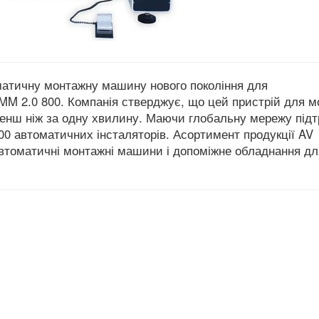
оматичну монтажну машину нового покоління для
MM 2.0 800. Компанія стверджує, що цей пристрій для 
нш ніж за одну хвилину. Маючи глобальну мережу підт
500 автоматичних інсталяторів. Асортимент продукції AV
ю автоматичні монтажні машини і допоміжне обладнання дл