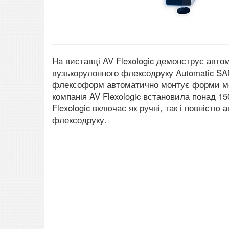
На виставці AV Flexologic демонструє авт
вузькорулонного флексодруку Automatic SA
флексоформ автоматично монтує форми ме
компанія AV Flexologic встановила понад 1
Flexologic включає як ручні, так і повніст
флексодруку.