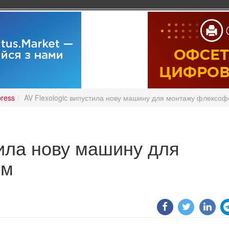
press
AV Flexologic випустила нову машину для монтажу флексо
тила нову машину для
рм