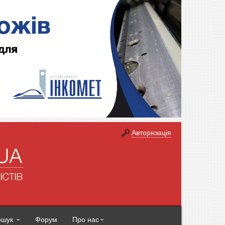
Авторизація
ошук
Форум
Про нас