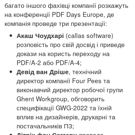
багато іншого фахівці компанії розкажуть
на конференції PDF Days Europe, де
компанія проведе три презентації:
Акаш Чоудхарі
(callas software)
розповість про свій досвід і приведе
докази на користь переходу на
PDF/A-2 або PDF/A-4;
Девід ван Дріше
, технічний
директор компанії Four Pees та
виконавчий директор робочої групи
Ghent Workgroup, обговорить
специфікації GWG-2022 та їхній
вплив на дизайнерів, друкарні та
постачальників ПЗ;
Дітріх фон Сеггерн
проведе