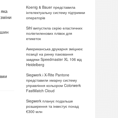
Koenig & Bauer представила
 яка
інтелектуальну систему підтримки
 зміни
операторів
Sihl випустила серію еластичних
ашин
поліетиленових плівок для
етикеток
Американська друкарня зміцнює
позиції на ринку паковання
завдяки Speedmaster XL 106 від
Heidelberg
Siegwerk і X-Rite Pantone
ками
представили хмарну систему
управління кольором Colorwerk
FastMatch Cloud
Siegwerk планує подальше
розширення та інвестує понад
€300 млн