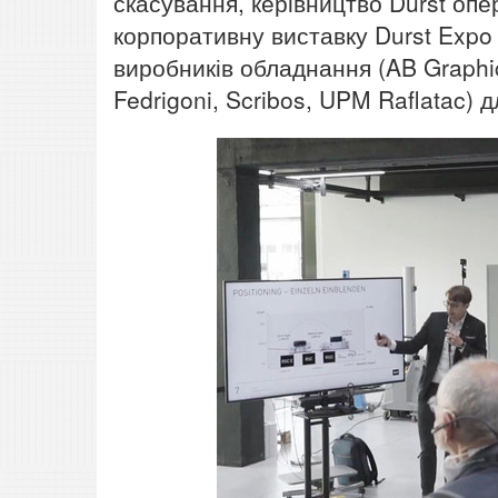
скасування, керівництво Durst опе
корпоративну виставку Durst Expo 
виробників обладнання (AB Graphic
Fedrigoni, Scribos, UPM Raflatac) 