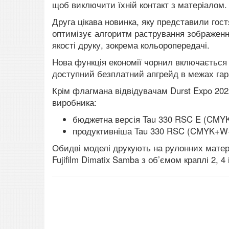
щоб виключити їхній контакт з матеріалом.
Друга цікава новинка, яку представили гос
оптимізує алгоритм растрування зображенн
якості друку, зокрема кольоропередачі.
Нова функція економії чорнил включається
доступний безплатний апгрейд в межах гара
Крім флагмана відвідувачам Durst Expo 20
виробника:
бюджетна версія Tau 330 RSC E (CMYK
продуктивніша Tau 330 RSC (CMYK+W+
Обидві моделі друкують на рулонних матер
Fujifilm Dimatix Samba з об’ємом краплі 2, 4