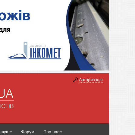
Авторизація
ошук
Форум
Про нас