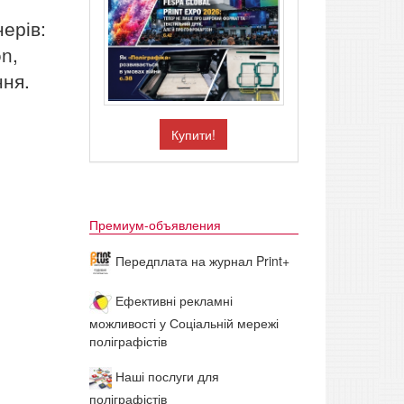
ї
ерів:
n,
ння.
Купити!
Премиум-объявления
Передплата на журнал Print+
Ефективні рекламні
можливості у Соціальній мережі
поліграфістів
Наші послуги для
поліграфістів