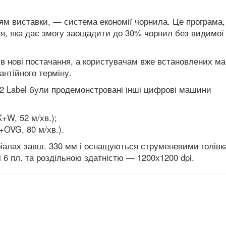
тям виставки, — система економії чорнила. Це програма,
я, яка дає змогу заощадити до 30% чорнил без видимої
 в нові постачання, а користувачам вже встановлених м
нтійного терміну.
22 Label були продемонстровані інші цифрові машини
+W, 52 м/хв.);
OVG, 80 м/хв.).
іалах завш. 330 мм і оснащуються струменевими голів
 і 6 пл. та роздільною здатністю — 1200х1200 dpi.