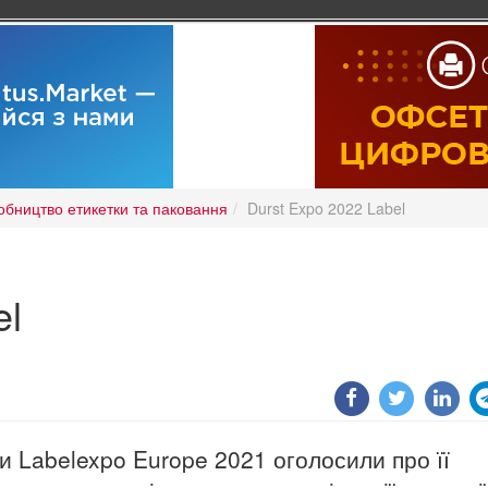
обництво етикетки та паковання
Durst Expo 2022 Label
el
ки Labelexpo Europe 2021 оголосили про її