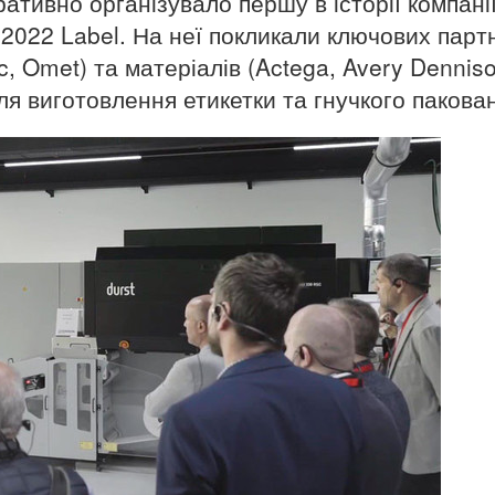
ративно організувало першу в історії компані
2022 Label. На неї покликали ключових партн
, Omet) та матеріалів (Actega, Avery Denniso
для виготовлення етикетки та гнучкого пакова