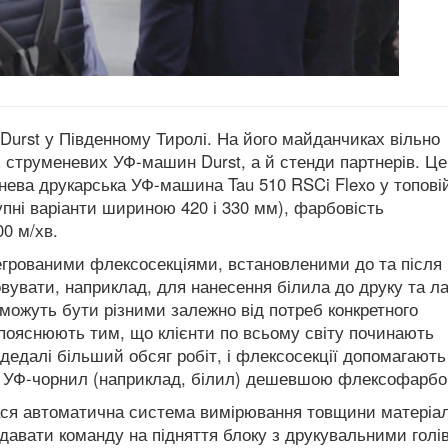
 Durst у Південному Тиролі. На його майданчиках вільно
х струменевих УФ-машин Durst, а й стенди партнерів. Ц
нева друкарська УФ-машина Tau 510 RSCi Flexo у топові
пні варіанти шириною 420 і 330 мм), фарбовість
0 м/хв.
егрованими флексосекціями, встановленими до та після
вувати, наприклад, для нанесення білила до друку та л
 можуть бути різними залежно від потреб конкретного
 пояснюють тим, що клієнти по всьому світу починають
едалі більший обсяг робіт, і флексосекції допомагають
их УФ-чорнил (наприклад, білил) дешевшою флексофарбо
ася автоматична система вимірювання товщини матеріал
 давати команду на підняття блоку з друкувальними голі