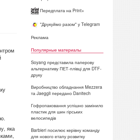
Передплата на Print+
"Друкуймо разом" у Telegram
Реклама
Популярные материалы
ентром
й
Soyang представила паперову
альтернативу ПЕТ-плівці для DTF-
друку
Виробництво обладнання Mezzera
аку
та Jaeggli передано Danitech
Гофропаковання успішно замінило
пластик для шин гірських
ю.
велосипедів
у, яка
Barbieri посилює керівну команду
вками,
для нового етапу розвитку