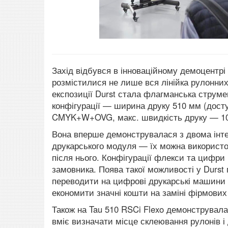
Захід відбувся в інноваційному демоцентрі
розмістилися не лише вся лінійка рулонни
експозиції Durst стала флагманська струме
конфігурації — ширина друку 510 мм (досту
CMYK+W+OVG, макс. швидкість друку — 10
Вона вперше демонструвалася з двома інт
друкарського модуля — їх можна використо
після нього. Конфігурації флекси та цифри
замовника. Поява такої можливості у Durst
переводити на цифрові друкарські машини д
економити значні кошти на заміні фірмов
Також на Tau 510 RSCi Flexo демонструвал
вміє визначати місце склеювання рулонів і