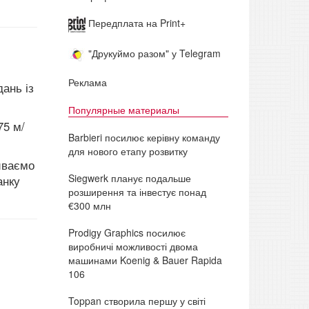
Передплата на Print+
"Друкуймо разом" у Telegram
Реклама
ань із
Популярные материалы
75 м/
Barbieri посилює керівну команду
.
для нового етапу розвитку
виваємо
Siegwerk планує подальше
анку
розширення та інвестує понад
€300 млн
Prodigy Graphics посилює
виробничі можливості двома
машинами Koenig & Bauer Rapida
106
Toppan створила першу у світі