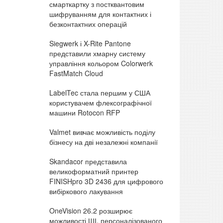
смарткартку з постквантовим
шифруванням для контактних і
безконтактних операцій
Siegwerk і X-Rite Pantone
представили хмарну систему
управління кольором Colorwerk
FastMatch Cloud
LabelTec стала першим у США
користувачем флексографічної
машини Rotocon RFP
Valmet вивчає можливість поділу
бізнесу на дві незалежні компанії
Skandacor представила
великоформатний принтер
FINISHpro 3D 2436 для цифрового
вибіркового лакування
OneVision 26.2 розширює
можливості ШІ, персоналізованого