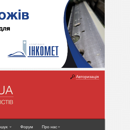
Авторизація
ошук
Форум
Про нас