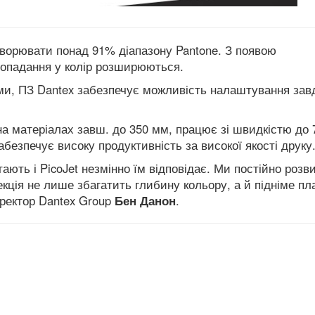
творювати понад 91% діапазону Pantone. З появою
 попадання у колір розширюються.
ми, ПЗ Dantex забезпечує можливість налаштування завд
 матеріалах завш. до 350 мм, працює зі швидкістю до 
абезпечує високу продуктивність за високої якості друку
ають і PicoJet незмінно їм відповідає. Ми постійно роз
кція не лише збагатить глибину кольору, а й підніме пл
иректор Dantex Group
Бен Данон
.