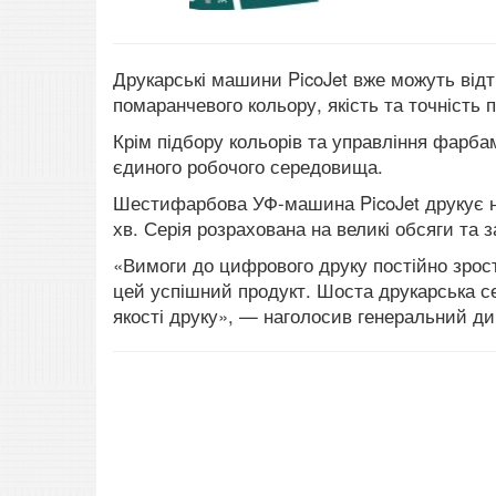
Друкарські машини PicoJet вже можуть від
помаранчевого кольору, якість та точність
Крім підбору кольорів та управління фарба
єдиного робочого середовища.
Шестифарбова УФ-машина PicoJet друкує на
хв. Серія розрахована на великі обсяги та з
«Вимоги до цифрового друку постійно зрост
цей успішний продукт. Шоста друкарська се
якості друку», — наголосив генеральний д