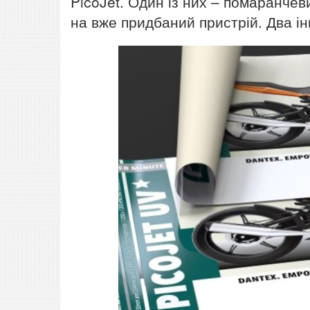
PicoJet. Один із них – помаранче
на вже придбаний пристрій. Два ін