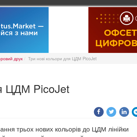
ровий друк
Три нові кольори для ЦДМ PicoJet
я ЦДМ PicoJet
ання трьох нових кольорів до ЦДМ лінійки