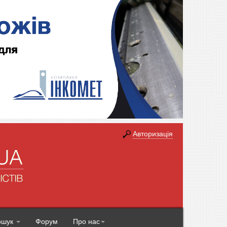
Авторизація
ошук
Форум
Про нас