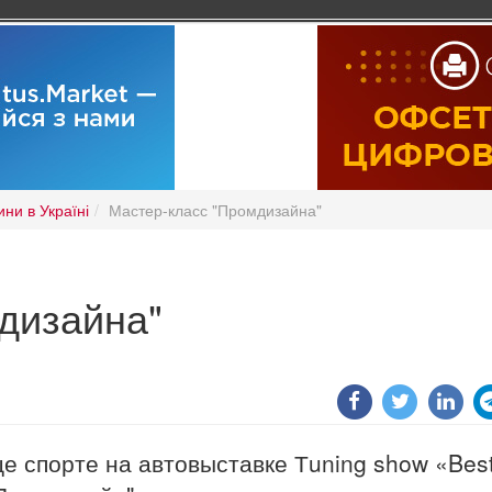
ни в Україні
Мастер-класс "Промдизайна"
дизайна"
це спорте на автовыставке Тuning show «Best