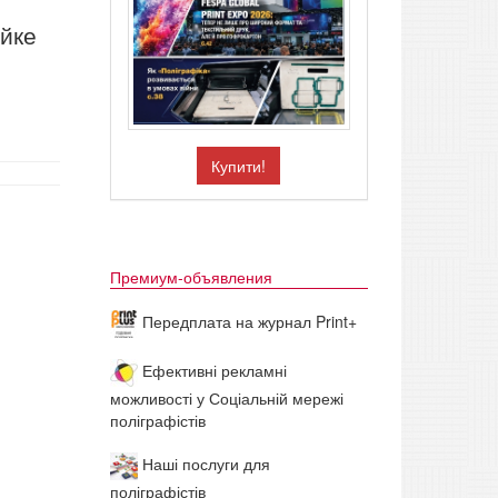
йке
Купити!
Премиум-объявления
Передплата на журнал Print+
Ефективні рекламні
можливості у Соціальній мережі
поліграфістів
Наші послуги для
поліграфістів