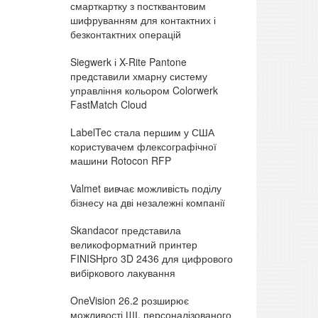
смарткартку з постквантовим
шифруванням для контактних і
безконтактних операцій
Siegwerk і X-Rite Pantone
представили хмарну систему
управління кольором Colorwerk
FastMatch Cloud
LabelTec стала першим у США
користувачем флексографічної
машини Rotocon RFP
Valmet вивчає можливість поділу
бізнесу на дві незалежні компанії
Skandacor представила
великоформатний принтер
FINISHpro 3D 2436 для цифрового
вибіркового лакування
OneVision 26.2 розширює
можливості ШІ, персоналізованого