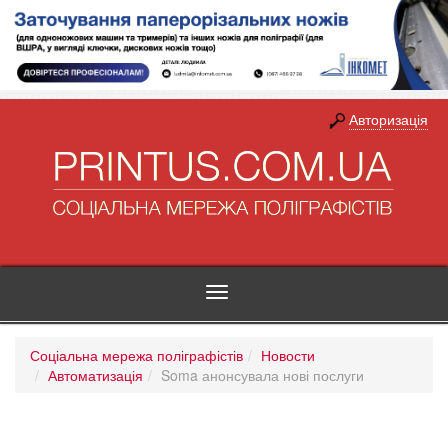
Авторизація
Toggle
navigation
Соціальна мережа поліграфістів
Новости
Автоматизація
Soma анонсувала нові послуги