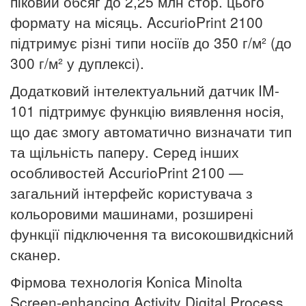
піковий обсяг до 2,25 млн стор. цього
формату на місяць. AccurioPrint 2100
підтримує різні типи носіїв до 350 г/м
²
(до
300 г/м
²
у дуплексі).
Додатковий інтелектуальний датчик IM-
101 підтримує функцію виявлення носія,
що дає змогу автоматично визначати тип
та щільність паперу. Серед інших
особливостей AccurioPrint 2100 —
загальний інтерфейс користувача з
кольоровими машинами, розширені
функції підключення та високошвидкісний
сканер.
Фірмова технологія Konica Minolta
Screen-enhancing Activity Digital Process