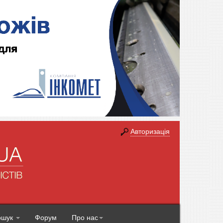
Авторизація
ошук
Форум
Про нас