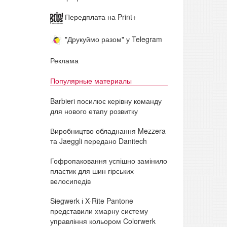
Передплата на Print+
"Друкуймо разом" у Telegram
Реклама
Популярные материалы
Barbieri посилює керівну команду
для нового етапу розвитку
Виробництво обладнання Mezzera
та Jaeggli передано Danitech
Гофропаковання успішно замінило
пластик для шин гірських
велосипедів
Siegwerk і X-Rite Pantone
представили хмарну систему
управління кольором Colorwerk