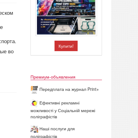
еском
е
спорта.
Купити!
ные во
Премиум-объявления
Передплата на журнал Print+
Ефективні рекламні
можливості у Соціальній мережі
поліграфістів
Наші послуги для
поліграфістів