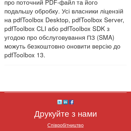
про поточний PDF-файл та його
подальшу обробку. Усі власники ліцензій
на pdfToolbox Desktop, pdfToolbox Server,
pdfToolbox CLI або pdfToolbox SDK з
угодою про обслуговування ПЗ (SMA)
можуть безкоштовно оновити версію до
pdfToolbox 13.
Друкуйте з нами
Співробітництво