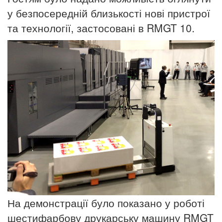
у безпосередній близькості нові пристрої
та технології, застосовані в RMGT 10.
На демонстрації було показано у роботі
шестифарбову друкарську машину RMGT