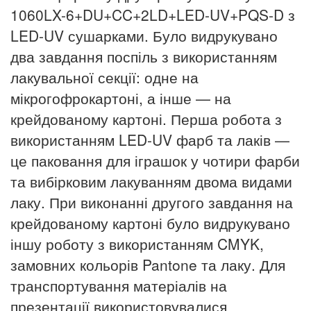
1060LX-6+DU+CC+2LD+LED-UV+PQS-D з
LED-UV сушарками. Було видрукувано
два завдання поспіль з використанням
лакувальної секції: одне на
мікрогофрокартоні, а інше — на
крейдованому картоні. Перша робота з
використанням LED-UV фарб та лаків —
це паковання для іграшок у чотири фарби
та вибірковим лакуванням двома видами
лаку. При виконанні другого завдання на
крейдованому картоні було видрукувано
іншу роботу з використанням CMYK,
замовних кольорів Pantone та лаку. Для
транспортування матеріалів на
презентації використовувалися