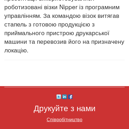
роботизовані візки Nipper із програмним
управлінням. За командою візок витягав
стапель з готовою продукцією з
приймального пристрою друкарської
машини та перевозив його на призначену
локацію.
Друкуйте з нами
Співробітництво