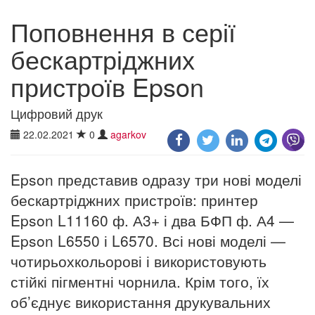
Поповнення в серії
бескартріджних
пристроїв Epson
Цифровий друк
22.02.2021
0
agarkov
Epson представив одразу три нові моделі
бескартріджних пристроїв: принтер
Epson L11160 ф. А3+ і два БФП ф. А4 —
Epson L6550 і L6570. Всі нові моделі —
чотирьохкольорові і використовують
стійкі пігментні чорнила. Крім того, їх
об’єднує використання друкувальних