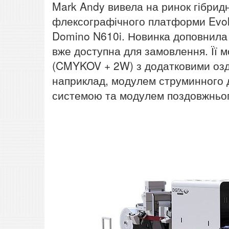
Mark Andy вивела на ринок гібридну
флексографічного платформи Evo
Domino N610i. Новинка доповнила гі
вже доступна для замовлення. Її 
(CMYKOV + 2W) з додатковими оз
наприклад, модулем струминного д
системою та модулем поздовжньог