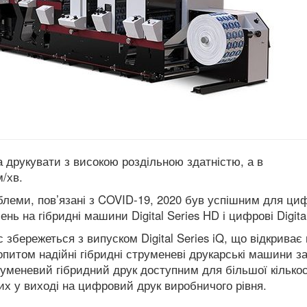
а друкувати з високою роздільною здатністю, а в
/хв.
блеми, пов’язані з COVID-19, 2020 був успішним для ци
нь на гібридні машини Digital Series HD і цифрові Digital
с збережеться з випуском Digital Series iQ, що відкриває
питом надійні гібридні струменеві друкарські машини з
труменевий гібридний друк доступним для більшої кількос
них у виході на цифровий друк виробничого рівня.