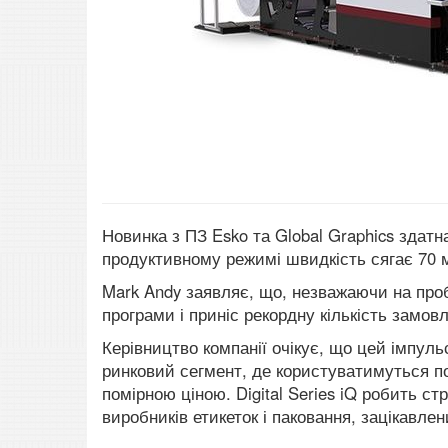
Новинка з ПЗ Esko та Global Graphics здатн
продуктивному режимі швидкість сягає 70 м
Mark Andy заявляє, що, незважаючи на про
програми і приніс рекордну кількість замовле
Керівництво компанії очікує, що цей імпуль
ринковий сегмент, де користуватимуться по
помірною ціною. Digital Series iQ робить с
виробників етикеток і паковання, зацікавле