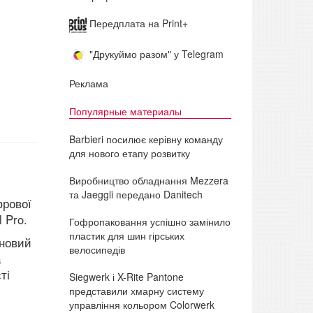
Передплата на Print+
"Друкуймо разом" у Telegram
Реклама
Популярные материалы
Barbieri посилює керівну команду
для нового етапу розвитку
Виробництво обладнання Mezzera
та Jaeggli передано Danitech
фрової
 Pro.
Гофропаковання успішно замінило
пластик для шин гірських
 новий
велосипедів
а
ті
Siegwerk і X-Rite Pantone
представили хмарну систему
управління кольором Colorwerk