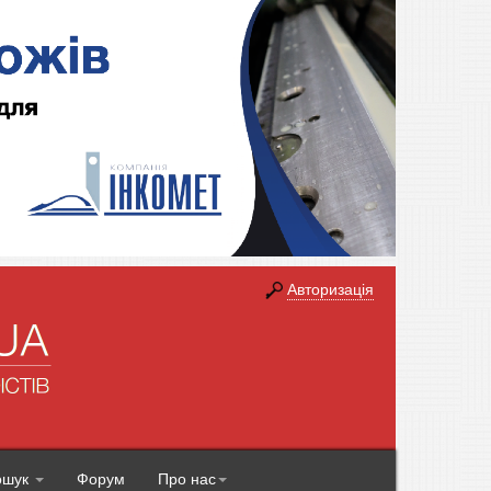
Авторизація
ошук
Форум
Про нас