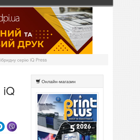
ібридну серію iQ Press
Онлайн-магазин
 iQ