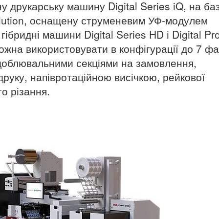
 друкарську машину Digital Series iQ, на баз
lution, оснащену струменевим УФ-модулем
бридні машини Digital Series HD і Digital Pro
можна використовувати в конфігурації до 7 ф
доблювальними секціями на замовлення,
руку, напівротаційною висічкою, рейкової
о різання.