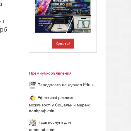
і
 і
арб
Купити!
Премиум-объявления
Передплата на журнал Print+
Ефективні рекламні
можливості у Соціальній мережі
поліграфістів
Наші послуги для
поліграфістів