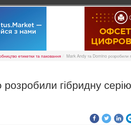
обництво етикетки та паковання
Mark Andy та Domino розробили г
 розробили гібридну серію