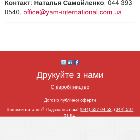
Контакт
:
Наталья Самойленко
, 044 393
0540,
office@yam-international.com.ua
Друкуйте з нами
Співробітництво
Договір публічної оферти
Виникли питання? Подзвоніть нам:
(044) 537 04 52
,
(044) 537
01 94
.